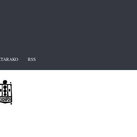
TARAKO
RSS