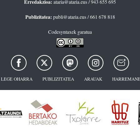
Erredakzioa:
ataria@ataria.eus
/ 943 655 695
Publizitatea:
publi@ataria.eus
/ 661 678 818
Codesyntaxek garatua
LEGE OHARRA
PUBLIZITATEA
ARAUAK
HARREMANE