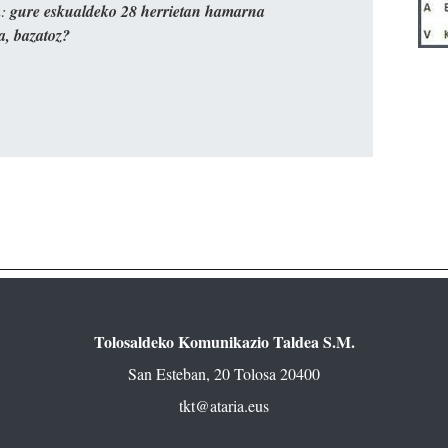
n:
gure eskualdeko 28 herrietan hamarna
a, bazatoz?
Tolosaldeko Komunikazio Taldea S.M.
San Esteban, 20 Tolosa 20400
tkt@ataria.eus