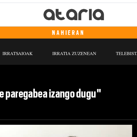
NAHIERAN
IRRATSAIOAK
IRRATIA ZUZENEAN
TELEBIST
te paregabea izango dugu"