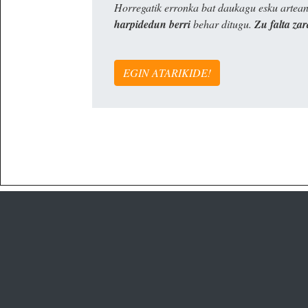
Horregatik erronka bat daukagu esku artea
harpidedun berri
behar ditugu.
Zu falta zar
EGIN ATARIKIDE!