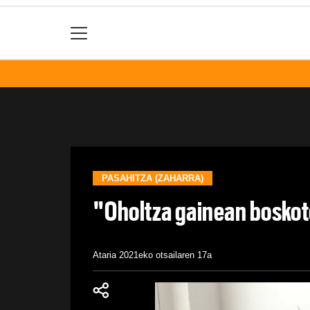
PASAHITZA (ZAHARRA)
"Oholtza gainean bosko
Ataria
2021eko otsailaren 17a