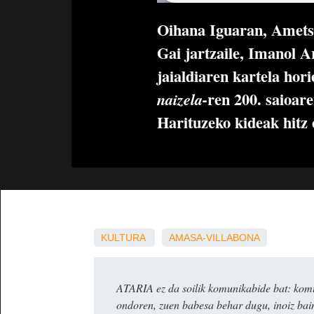
Oihana Iguaran, Amets 
Gai jartzaile, Imanol Ar
jaialdiaren kartela hor
ren 200. saioar
naizela-
Harituzeko kideak hitz 
KULTURA
AMASA-VILLABONA
ATARIA ez da soilik komunikabide bat: komun
ondoren, zuen babesa behar dugu, inoiz ba