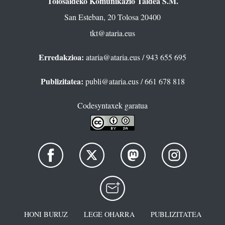
Tolosaldeko Komunikazio Taldea S.M.
San Esteban, 20 Tolosa 20400
tkt@ataria.eus
Erredakzioa:
ataria@ataria.eus
/ 943 655 695
Publizitatea:
publi@ataria.eus
/ 661 678 818
Codesyntaxek garatua
HONI BURUZ
LEGE OHARRA
PUBLIZITATEA