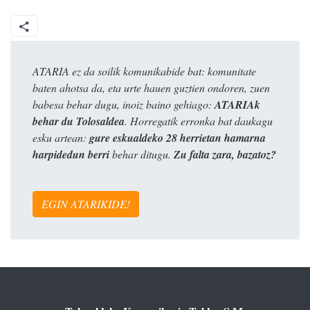
ATARIA ez da soilik komunikabide bat: komunitate
baten ahotsa da, eta urte hauen guztien ondoren, zuen
babesa behar dugu, inoiz baino gehiago:
ATARIAk
behar du Tolosaldea
. Horregatik erronka bat daukagu
esku artean:
gure eskualdeko 28 herrietan hamarna
harpidedun berri
behar ditugu.
Zu falta zara, bazatoz?
EGIN ATARIKIDE!