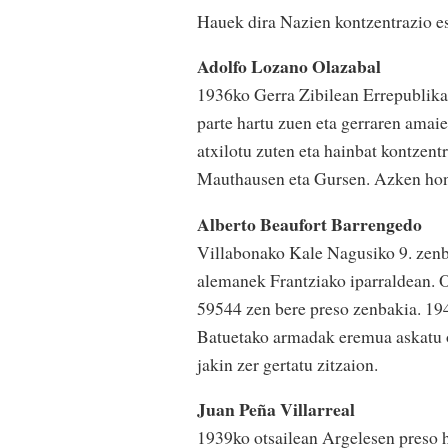
Hauek dira Nazien kontzentrazio es
Adolfo Lozano Olazabal
1936ko Gerra Zibilean Errepublika
parte hartu zuen eta gerraren amai
atxilotu zuten eta hainbat kontzen
Mauthausen eta Gursen. Azken hone
Alberto Beaufort Barrengedo
Villabonako Kale Nagusiko 9. zenb
alemanek Frantziako iparraldean.
59544 zen bere preso zenbakia. 19
Batuetako armadak eremua askatu on
jakin zer gertatu zitzaion.
Juan Peña Villarreal
1939ko otsailean Argelesen preso h