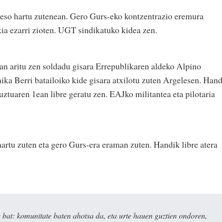
reso hartu zutenean. Gero Gurs-eko kontzentrazio eremura
ia ezarri zioten. UGT sindikatuko kidea zen.
an aritu zen soldadu gisara Errepublikaren aldeko Alpino
ika Berri batailoiko kide gisara atxilotu zuten Argelesen. Han
ztuaren 1ean libre geratu zen. EAJko militantea eta pilotaria
artu zuten eta gero Gurs-era eraman zuten. Handik libre atera
bat: komunitate baten ahotsa da, eta urte hauen guztien ondoren,