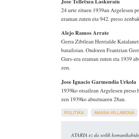
Jose Telletxea Laskurain
24 urte zituen 1939an Argelesen p
eraman zuten eta 942. preso zenbak
Alejo Ramos Arrate
Gerra Zibilean Herrialde Katalanet
batailoian. Ondoren Frantzian Gern
Gurs-era eraman zuten eta 1939 abu
zen.
Jose Ignacio Garmendia Urkola
1939ko otsailean Argelesen preso h
zen 1939ko abuztuaren 28an.
POLITIKA
AMASA-VILLABONA
ATARIA ez da soilik komunikabide 