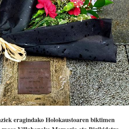
aziek eragindako Holokaustoaren biktimen