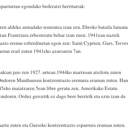
parruetan egondako bederatzi herritarrak:
ren aldeko armadako tenientea izan zen, Ebroko bataila famat
eran Frantziara erbesteratu behar izan zuen. 1941ean naziek
trazio eremu ezberdinetan egon zen: Saint Cyprien, Gurs, Treves
tan erail zuten 1941eko azaroaren 7an.
akian jaio zen 1927. urtean.1944ko martxoan atxilotu zuten
 Ondoren Mauthausen kontzentrazio eremura eraman zuten. Han
45eko maiatzaren 5ean libre geratu zen, Amerikako Estatu
doren. Orduz geroztik ez dago bere berririk eta ezin izan da
artu zuten eta Gurseko kontzentrazio esparrura eraman zuten,