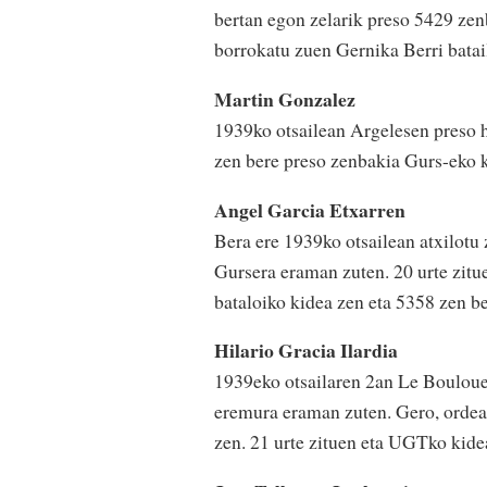
bertan egon zelarik preso 5429 ze
borrokatu zuen Gernika Berri batai
Martin Gonzalez
1939ko otsailean Argelesen preso h
zen bere preso zenbakia Gurs-eko 
Angel Garcia Etxarren
Bera ere 1939ko otsailean atxilotu 
Gursera eraman zuten. 20 urte zitu
bataloiko kidea zen eta 5358 zen be
Hilario Gracia Ilardia
1939eko otsailaren 2an Le Boulouen
eremura eraman zuten. Gero, ordea,
zen. 21 urte zituen eta UGTko kidea