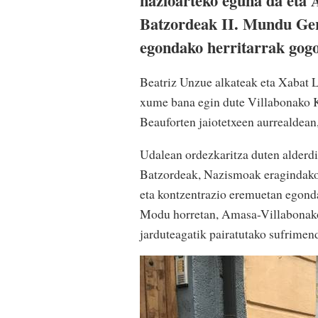
nazioarteko eguna da eta
Batzordeak II. Mundu Ger
egondako herritarrak gogor
Beatriz Unzue alkateak eta Xabat L
xume bana egin dute Villabonako K
Beauforten jaiotetxeen aurrealdean
Udalean ordezkaritza duten alderdi
Batzordeak, Nazismoak eragindako g
eta kontzentrazio eremuetan egonda
Modu horretan, Amasa-Villabonako
jarduteagatik pairatutako sufrimen