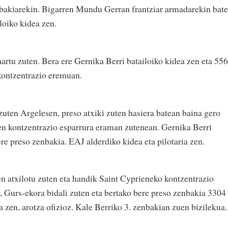
nbakiarekin. Bigarren Mundu Gerran frantziar armadarekin bate
loiko kidea zen.
artu zuten. Bera ere Gernika Berri batailoiko kidea zen eta 55
kontzentrazio eremuan.
zuten Argelesen, preso atxiki zuten hasiera batean baina gero
en kontzentrazio esparrura eraman zutenean. Gernika Berri
re preso zenbakia. EAJ alderdiko kidea eta pilotaria zen.
 atxilotu zuten eta handik Saint Cyprieneko kontzentrazio
 Gurs-ekora bidali zuten eta bertako bere preso zenbakia 3304
 zen, arotza ofizioz. Kale Berriko 3. zenbakian zuen bizilekua.