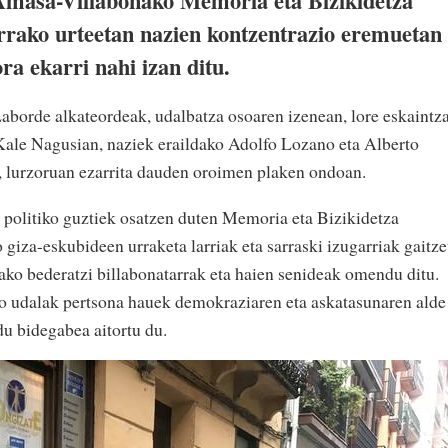
 Amasa-Villabonako Memoria eta Bizikidetza
rako urteetan nazien kontzentrazio eremuetan
a ekarri nahi izan ditu.
aborde alkateordeak, udalbatza osoaren izenean, lore eskaintz
ale Nagusian, naziek eraildako Adolfo Lozano eta Alberto
, lurzoruan ezarrita dauden oroimen plaken ondoan.
 politiko guztiek osatzen duten Memoria eta Bizikidetza
iza-eskubideen urraketa larriak eta sarraski izugarriak gaitze
ko bederatzi billabonatarrak eta haien senideak omendu ditu.
 udalak pertsona hauek demokraziaren eta askatasunaren alde
du bidegabea aitortu du.