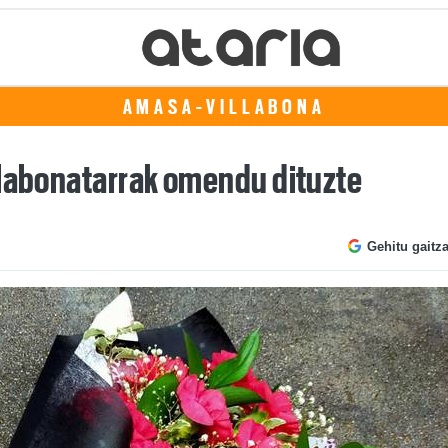
AMASA-VILLABONA
llabonatarrak omendu dituzte
Gehitu gaitz