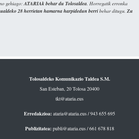
ino gehiago:
ATARIAk behar du Tolosaldea
. Horregatik erronka
kualdeko 28 herrietan hamarna harpidedun berri
behar ditugu.
Zu
Tolosaldeko Komunikazio Taldea S.M.
San Esteban, 20 Tolosa 20400
tkt@ataria.eus
Erredakzioa:
ataria@ataria.eus
/ 943 655 695
Publizitatea:
publi@ataria.eus
/ 661 678 818