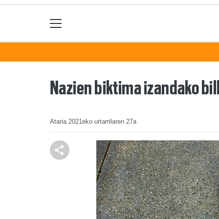
Nazien biktima izandako bi
Ataria
2021eko urtarrilaren 27a