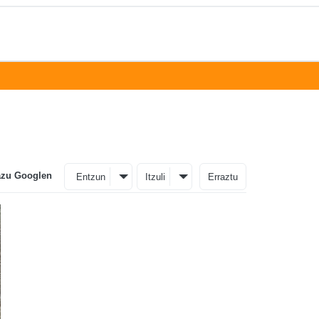
azu Googlen
Entzun
Itzuli
Erraztu