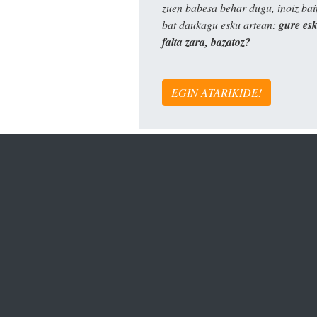
zuen babesa behar dugu, inoiz ba
bat daukagu esku artean:
gure es
falta zara, bazatoz?
EGIN ATARIKIDE!