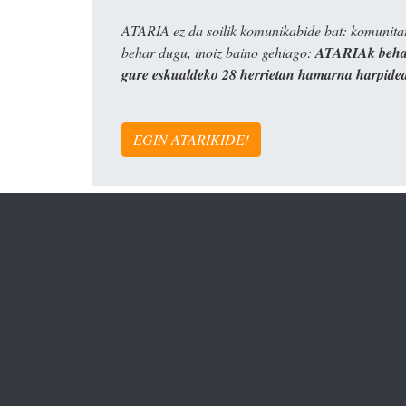
ATARIA ez da soilik komunikabide bat: komunitat
behar dugu, inoiz baino gehiago:
ATARIAk behar
gure eskualdeko 28 herrietan hamarna harpide
EGIN ATARIKIDE!