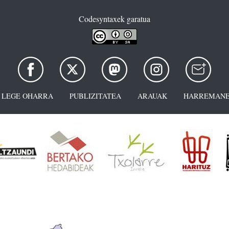
Codesyntaxek garatua
LEGE OHARRA
PUBLIZITATEA
ARAUAK
HARREMANE