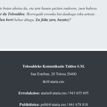
e baten ahotsa da, eta urte hauen guztien ondoren, zuen babesa
 du Tolosaldea
. Horregatik erronka bat daukagu esku artean:
dun berri
behar ditugu.
Zu falta zara, bazatoz?
Tolosaldeko Komunikazio Taldea S.M.
San Esteban, 20 Tolosa 20400
tkt@ataria.eus
Erredakzioa:
ataria@ataria.eus
/ 943 655 695
Publizitatea:
publi@ataria.eus
/ 661 678 818