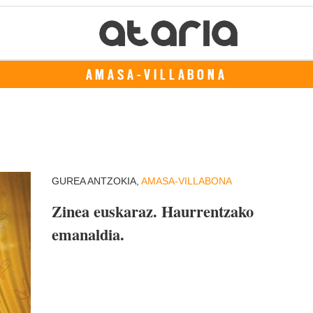
AMASA-VILLABONA
GUREA ANTZOKIA,
AMASA-VILLABONA
Zinea euskaraz. Haurrentzako
emanaldia.