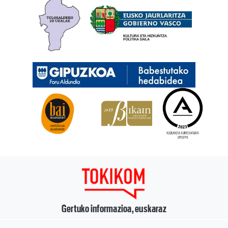
Gertuko informazioa, euskaraz