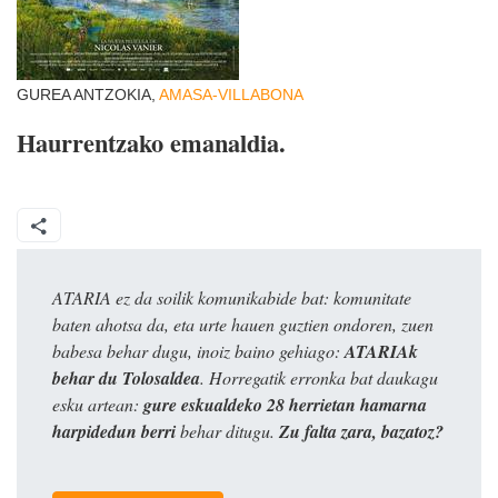
GUREA ANTZOKIA,
AMASA-VILLABONA
Haurrentzako emanaldia.
ATARIA ez da soilik komunikabide bat: komunitate
baten ahotsa da, eta urte hauen guztien ondoren, zuen
babesa behar dugu, inoiz baino gehiago:
ATARIAk
behar du Tolosaldea
. Horregatik erronka bat daukagu
esku artean:
gure eskualdeko 28 herrietan hamarna
harpidedun berri
behar ditugu.
Zu falta zara, bazatoz?