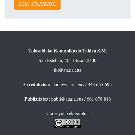
EGIN ATARIKIDE!
Tolosaldeko Komunikazio Taldea S.M.
San Esteban, 20 Tolosa 20400
tkt@ataria.eus
Erredakzioa:
ataria@ataria.eus
/ 943 655 695
Publizitatea:
publi@ataria.eus
/ 661 678 818
Codesyntaxek garatua