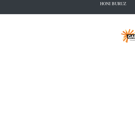
HONI BURUZ