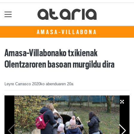
AMASA-VILLABONA
Amasa-Villabonako txikienak
Olentzaroren basoan murgildu dira
Leyre Carrasco
2020ko abenduaren 20a