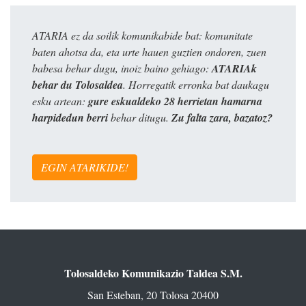
ATARIA ez da soilik komunikabide bat: komunitate
baten ahotsa da, eta urte hauen guztien ondoren, zuen
babesa behar dugu, inoiz baino gehiago:
ATARIAk
behar du Tolosaldea
. Horregatik erronka bat daukagu
esku artean:
gure eskualdeko 28 herrietan hamarna
harpidedun berri
behar ditugu.
Zu falta zara, bazatoz?
EGIN ATARIKIDE!
Tolosaldeko Komunikazio Taldea S.M.
San Esteban, 20 Tolosa 20400