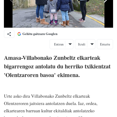
Gehitu gaitzazu Googlen
Entzun
Itzuli
Erraztu
Amasa-Villabonako Zunbeltz elkarteak
bigarrengoz antolatu du herriko txikientzat
'Olentzaroren basoa' ekimena.
Urte asko dira Villabonako Zunbeltz elkarteak
Olentzeroren jaitsiera antolatzen duela. Iaz, ordea,
elkartearen barruan kultur ekitaldiak antolatzeko