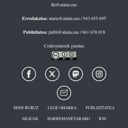
tkt@ataria.eus
Erredakzioa:
ataria@ataria.eus
/ 943 655 695
Publizitatea:
publi@ataria.eus
/ 661 678 818
Codesyntaxek garatua
HONI BURUZ
LEGE OHARRA
PUBLIZITATEA
ARAUAK
HARREMANETARAKO
RSS