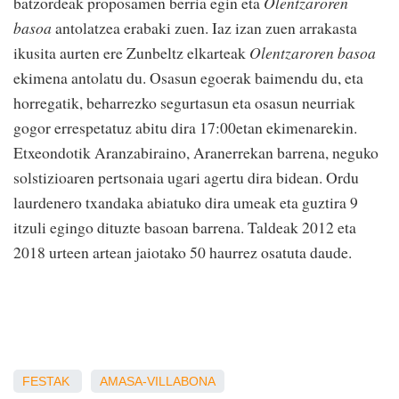
batzordeak proposamen berria egin eta
Olentzaroren
basoa
antolatzea erabaki zuen. Iaz izan zuen arrakasta
ikusita aurten ere Zunbeltz elkarteak
Olentzaroren basoa
ekimena antolatu du. Osasun egoerak baimendu du, eta
horregatik, beharrezko segurtasun eta osasun neurriak
gogor errespetatuz abitu dira 17:00etan ekimenarekin.
Etxeondotik Aranzabiraino, Aranerrekan barrena, neguko
solstizioaren pertsonaia ugari agertu dira bidean. Ordu
laurdenero txandaka abiatuko dira umeak eta guztira 9
itzuli egingo dituzte basoan barrena. Taldeak 2012 eta
2018 urteen artean jaiotako 50 haurrez osatuta daude.
FESTAK
AMASA-VILLABONA