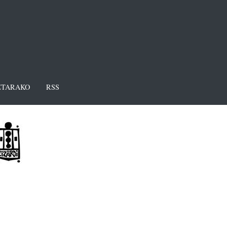
TARAKO
RSS