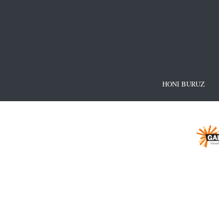
HONI BURUZ