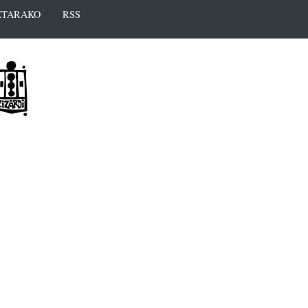
TARAKO
RSS