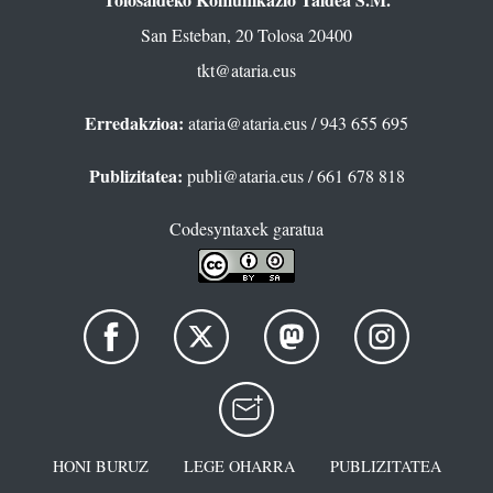
San Esteban, 20 Tolosa 20400
tkt@ataria.eus
Erredakzioa:
ataria@ataria.eus
/ 943 655 695
Publizitatea:
publi@ataria.eus
/ 661 678 818
Codesyntaxek garatua
HONI BURUZ
LEGE OHARRA
PUBLIZITATEA