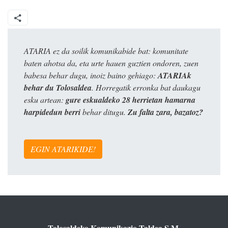
ATARIA ez da soilik komunikabide bat: komunitate
baten ahotsa da, eta urte hauen guztien ondoren, zuen
babesa behar dugu, inoiz baino gehiago:
ATARIAk
behar du Tolosaldea
. Horregatik erronka bat daukagu
esku artean:
gure eskualdeko 28 herrietan hamarna
harpidedun berri
behar ditugu.
Zu falta zara, bazatoz?
EGIN ATARIKIDE!
Tolosaldeko Komunikazio Taldea S.M.