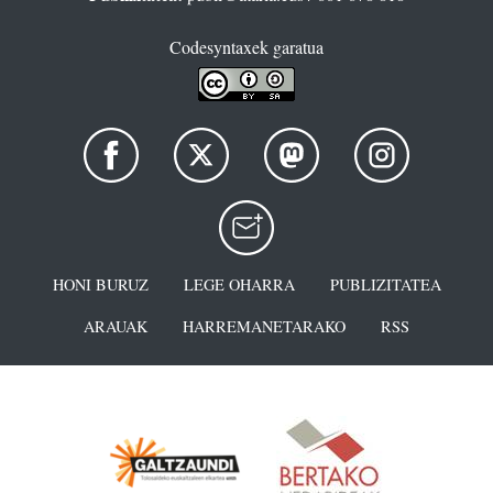
Codesyntaxek garatua
HONI BURUZ
LEGE OHARRA
PUBLIZITATEA
ARAUAK
HARREMANETARAKO
RSS