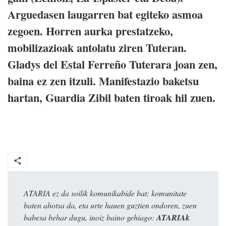
Arguedasen laugarren bat egiteko asmoa
zegoen. Horren aurka prestatzeko,
mobilizazioak antolatu ziren Tuteran.
Gladys del Estal Ferreño Tuterara joan zen,
baina ez zen itzuli. Manifestazio baketsu
hartan, Guardia Zibil baten tiroak hil zuen.
ATARIA ez da soilik komunikabide bat: komunitate
baten ahotsa da, eta urte hauen guztien ondoren, zuen
babesa behar dugu, inoiz baino gehiago:
ATARIAk