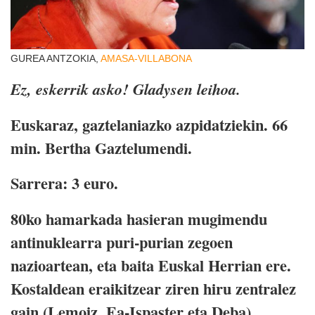
GUREA ANTZOKIA,
AMASA-VILLABONA
Ez, eskerrik asko! Gladysen leihoa.
Euskaraz, gaztelaniazko azpidatziekin. 66
min. Bertha Gaztelumendi.
Sarrera: 3 euro.
80ko hamarkada hasieran mugimendu
antinuklearra puri-purian zegoen
nazioartean, eta baita Euskal Herrian ere.
Kostaldean eraikitzear ziren hiru zentralez
gain (Lemoiz, Ea-Ispaster eta Deba).