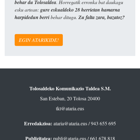
behar du Tolosaldea
. Horregatik erronka bat daukagu
esku artean:
gure eskualdeko 28 herrietan hamarna
harpidedun berri
behar ditugu.
Zu falta zara, bazatoz?
EGIN ATARIKIDE!
Tolosaldeko Komunikazio Taldea S.M.
San Esteban, 20 Tolosa 20400
tkt@ataria.eus
Erredakzioa:
ataria@ataria.eus
/ 943 655 695
Publizitatea:
publi@ataria.eus
/ 661 678 818