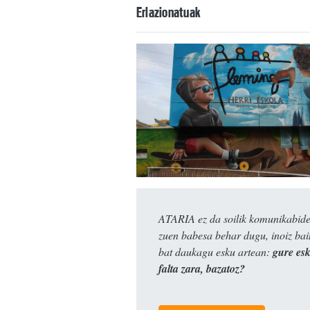
Erlazionatuak
ATARIA ez da soilik komunikabide 
zuen babesa behar dugu, inoiz ba
bat daukagu esku artean:
gure es
falta zara, bazatoz?