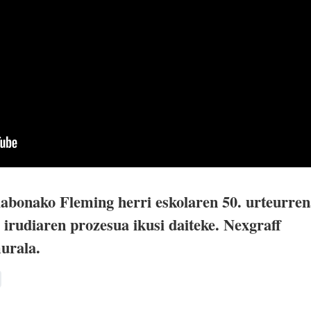
abonako Fleming herri eskolaren 50. urteurre
irudiaren prozesua ikusi daiteke. Nexgraff
murala.