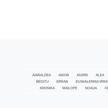
AIARALDEA
AIKOR
AIURRI
ALEA
BEGITU
ERRAN
EUSKALERRIA IRRA
KRONIKA
MAILOPE
NOAUA
O