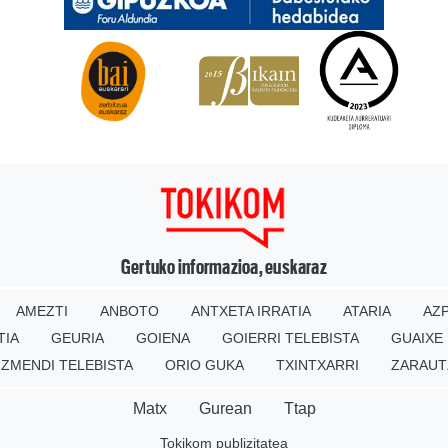
Gertuko informazioa, euskaraz
AMEZTI
ANBOTO
ANTXETA IRRATIA
ATARIA
AZP
TIA
GEURIA
GOIENA
GOIERRI TELEBISTA
GUAIXE
IZMENDI TELEBISTA
ORIO GUKA
TXINTXARRI
ZARAUT
Matx
Gurean
Ttap
Tokikom publizitatea