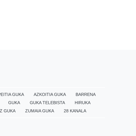
EITIA GUKA
AZKOITIA GUKA
BARRENA
GUKA
GUKA TELEBISTA
HIRUKA
Z GUKA
ZUMAIA GUKA
28 KANALA