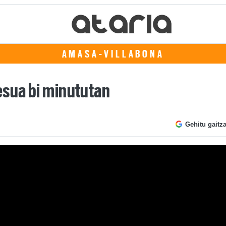
AMASA-VILLABONA
esua bi minututan
Gehitu gaitz