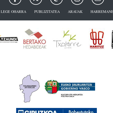
LEGE OHARRA
PUBLIZITATEA
ARAUAK
HARREMANE