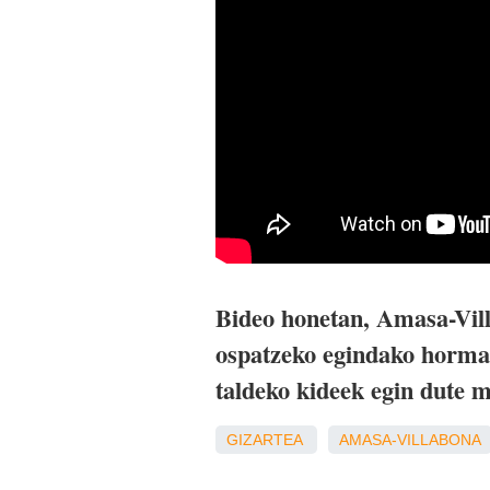
Bideo honetan, Amasa-Vill
ospatzeko egindako horma 
taldeko kideek egin dute 
GIZARTEA
AMASA-VILLABONA