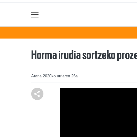
Horma irudia sortzeko proz
Ataria
2020ko urriaren 26a