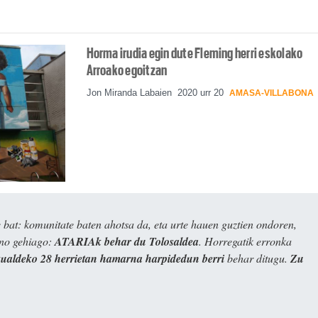
Horma irudia egin dute Fleming herri eskolako
Arroako egoitzan
Jon Miranda Labaien
2020 urr 20
AMASA-VILLABONA
bat: komunitate baten ahotsa da, eta urte hauen guztien ondoren,
ino gehiago:
ATARIAk behar du Tolosaldea
. Horregatik erronka
kualdeko 28 herrietan hamarna harpidedun berri
behar ditugu.
Zu