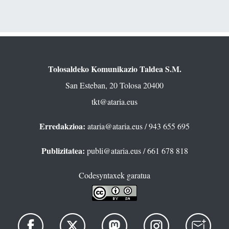
Tolosaldeko Komunikazio Taldea S.M.
San Esteban, 20 Tolosa 20400
tkt@ataria.eus
Erredakzioa:
ataria@ataria.eus
/ 943 655 695
Publizitatea:
publi@ataria.eus
/ 661 678 818
Codesyntaxek garatua