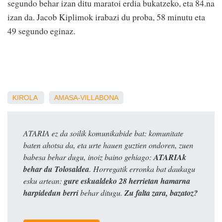
segundo behar izan ditu maratoi erdia bukatzeko, eta 84.na
izan da. Jacob Kiplimok irabazi du proba, 58 minutu eta
49 segundo eginaz.
KIROLA
AMASA-VILLABONA
ATARIA ez da soilik komunikabide bat: komunitate
baten ahotsa da, eta urte hauen guztien ondoren, zuen
babesa behar dugu, inoiz baino gehiago:
ATARIAk
behar du Tolosaldea
. Horregatik erronka bat daukagu
esku artean:
gure eskualdeko 28 herrietan hamarna
harpidedun berri
behar ditugu.
Zu falta zara, bazatoz?