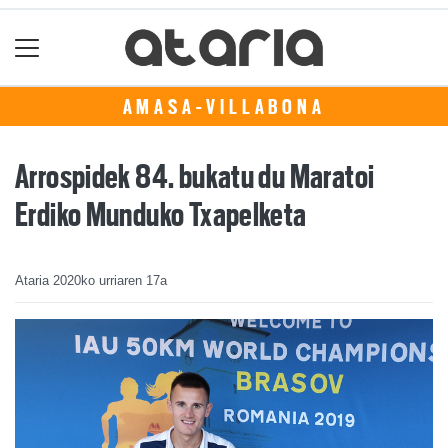
AMASA-VILLABONA
Arrospidek 84. bukatu du Maratoi
Erdiko Munduko Txapelketa
Ataria
2020ko urriaren 17a