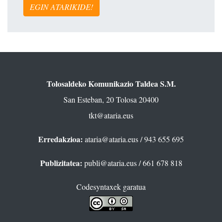
EGIN ATARIKIDE!
Tolosaldeko Komunikazio Taldea S.M.
San Esteban, 20 Tolosa 20400
tkt@ataria.eus
Erredakzioa:
ataria@ataria.eus
/ 943 655 695
Publizitatea:
publi@ataria.eus
/ 661 678 818
Codesyntaxek garatua