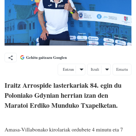
Gehitu gaitzazu Googlen
Entzun
Itzuli
Erraztu
Iraitz Arrospide lasterkariak 84. egin du
Poloniako Gdynian herrian izan den
Maratoi Erdiko Munduko Txapelketan.
Amasa-Villabonako kirolariak ordubete 4 minutu eta 7