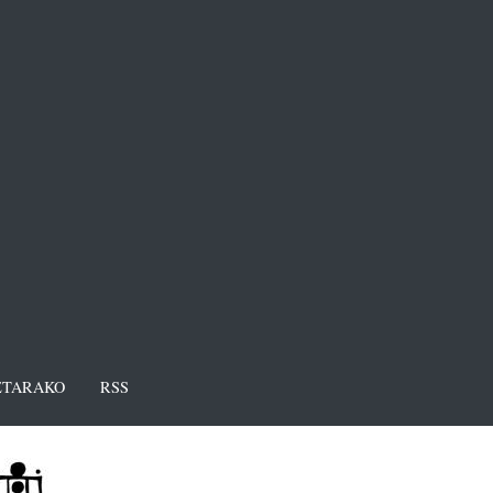
TARAKO
RSS