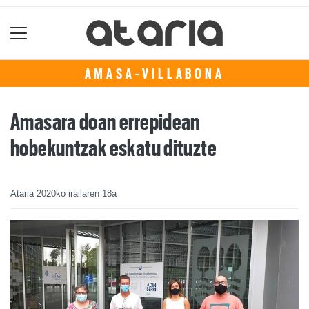
AMASA-VILLABONA
Amasara doan errepidean
hobekuntzak eskatu dituzte
Ataria
2020ko irailaren 18a