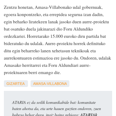
Zentzu honetan, Amasa-Villabonako udal gobernuak,
egoera konpontzeko, eta errepidea segurua izan dadin,
egin beharko liratekeen lanak jasoko duen aurre-proiektu
bat osatuko duela jakinarazi dio Foru Aldundiko
ordezkariei. Horretarako 15.000 euroko diru partida bat
bideratuko du udalak. Aurre-proiektu horrek definituko
ditu egin beharreko lanen xehetasun teknikoak eta
aurrekontuaren estimazioa ere jasoko du. Ondoren, udalak
Amasako herritarrei eta Foru Aldundiari aurre-
proiektuaren berri emango die.
GIZARTEA
AMASA-VILLABONA
ATARIA ez da soilik komunikabide bat: komunitate
baten ahotsa da, eta urte hauen guztien ondoren, zuen
babesa behar dugu, inoiz baino gehiago:
ATARIAk