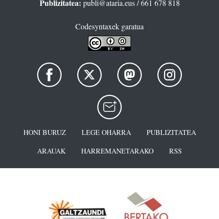
Publizitatea:
publi@ataria.eus
/ 661 678 818
Codesyntaxek garatua
HONI BURUZ
LEGE OHARRA
PUBLIZITATEA
ARAUAK
HARREMANETARAKO
RSS