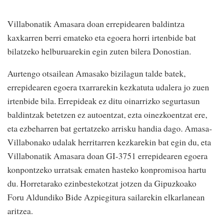
Villabonatik Amasara doan errepidearen baldintza
kaxkarren berri emateko eta egoera horri irtenbide bat
bilatzeko helburuarekin egin zuten bilera Donostian.
Aurtengo otsailean Amasako bizilagun talde batek,
errepidearen egoera txarrarekin kezkatuta udalera jo zuen
irtenbide bila. Errepideak ez ditu oinarrizko segurtasun
baldintzak betetzen ez autoentzat, ezta oinezkoentzat ere,
eta ezbeharren bat gertatzeko arrisku handia dago. Amasa-
Villabonako udalak herritarren kezkarekin bat egin du, eta
Villabonatik Amasara doan GI-3751 errepidearen egoera
konpontzeko urratsak ematen hasteko konpromisoa hartu
du. Horretarako ezinbestekotzat jotzen da Gipuzkoako
Foru Aldundiko Bide Azpiegitura sailarekin elkarlanean
aritzea.