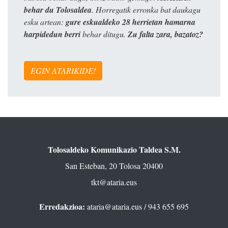
behar du Tolosaldea
. Horregatik erronka bat daukagu
esku artean:
gure eskualdeko 28 herrietan hamarna
harpidedun berri
behar ditugu.
Zu falta zara, bazatoz?
EGIN ATARIKIDE!
Tolosaldeko Komunikazio Taldea S.M.
San Esteban, 20 Tolosa 20400
tkt@ataria.eus
Erredakzioa:
ataria@ataria.eus
/ 943 655 695