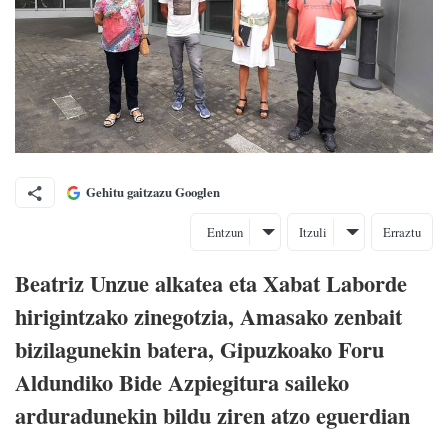
Gehitu gaitzazu Googlen
Entzun
Itzuli
Erraztu
Beatriz Unzue alkatea eta Xabat Laborde
hirigintzako zinegotzia, Amasako zenbait
bizilagunekin batera, Gipuzkoako Foru
Aldundiko Bide Azpiegitura saileko
arduradunekin bildu ziren atzo eguerdian