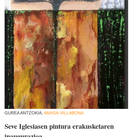
GUREA ANTZOKIA,
AMASA-VILLABONA
Seve Iglesiasen pintura erakusketaren
inaugurazioa.