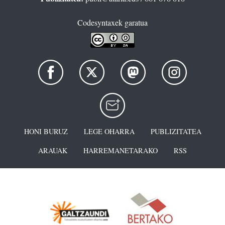
Codesyntaxek garatua
HONI BURUZ
LEGE OHARRA
PUBLIZITATEA
ARAUAK
HARREMANETARAKO
RSS