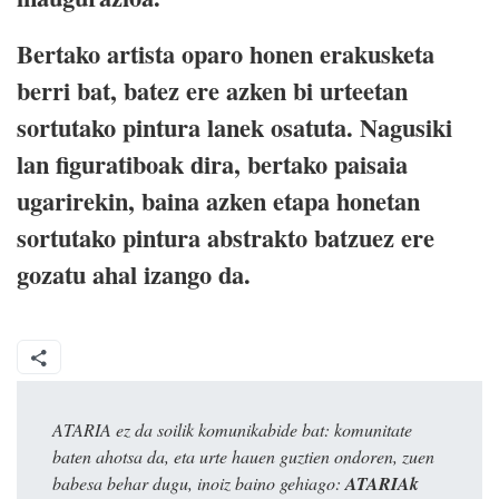
Bertako artista oparo honen erakusketa
berri bat, batez ere azken bi urteetan
sortutako pintura lanek osatuta. Nagusiki
lan figuratiboak dira, bertako paisaia
ugarirekin, baina azken etapa honetan
sortutako pintura abstrakto batzuez ere
gozatu ahal izango da.
ATARIA ez da soilik komunikabide bat: komunitate
baten ahotsa da, eta urte hauen guztien ondoren, zuen
babesa behar dugu, inoiz baino gehiago:
ATARIAk