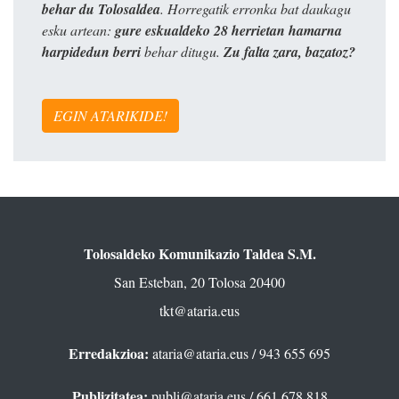
behar du Tolosaldea
. Horregatik erronka bat daukagu
esku artean:
gure eskualdeko 28 herrietan hamarna
harpidedun berri
behar ditugu.
Zu falta zara, bazatoz?
EGIN ATARIKIDE!
Tolosaldeko Komunikazio Taldea S.M.
San Esteban, 20 Tolosa 20400
tkt@ataria.eus
Erredakzioa:
ataria@ataria.eus
/ 943 655 695
Publizitatea:
publi@ataria.eus
/ 661 678 818