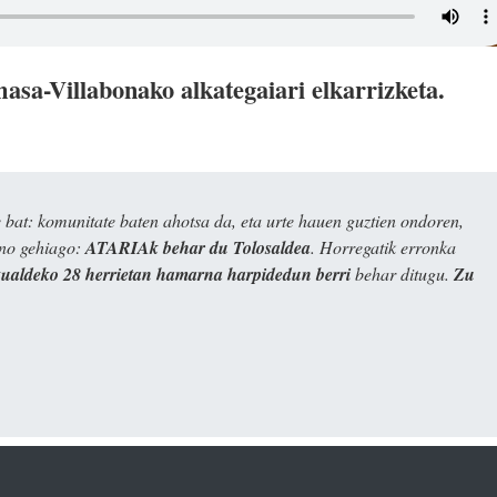
sa-Villabonako alkategaiari elkarrizketa.
bat: komunitate baten ahotsa da, eta urte hauen guztien ondoren,
ino gehiago:
ATARIAk behar du Tolosaldea
. Horregatik erronka
kualdeko 28 herrietan hamarna harpidedun berri
behar ditugu.
Zu