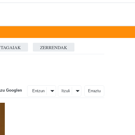
K
TAGAIAK
ZERRENDAK
azu Googlen
Entzun
Itzuli
Erraztu