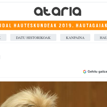
UDAL HAUTESKUNDEAK 2019. HAUTAGAIA
K
DATU HISTORIKOAK
KANPAINA
HAU
a
Gehitu gaitz