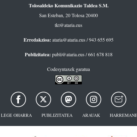
Tolosaldeko Komunikazio Taldea S.M.
San Esteban, 20 Tolosa 20400
tkt@ataria.eus
Erredakzioa:
ataria@ataria.eus
/ 943 655 695
Publizitatea:
publi@ataria.eus
/ 661 678 818
Codesyntaxek garatua
LEGE OHARRA
PUBLIZITATEA
ARAUAK
HARREMANE