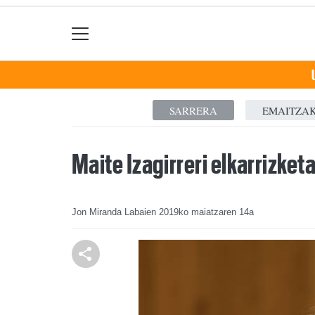
SARRERA
EMAITZA
Maite Izagirreri elkarrizket
Jon Miranda Labaien
2019ko maiatzaren 14a