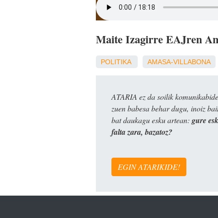
Maite Izagirre EAJren Ama
POLITIKA
AMASA-VILLABONA
ATARIA ez da soilik komunikabide 
zuen babesa behar dugu, inoiz ba
bat daukagu esku artean:
gure es
falta zara, bazatoz?
EGIN ATARIKIDE!