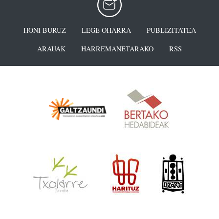
HONI BURUZ
LEGE OHARRA
PUBLIZITATEA
ARAUAK
HARREMANETARAKO
RSS