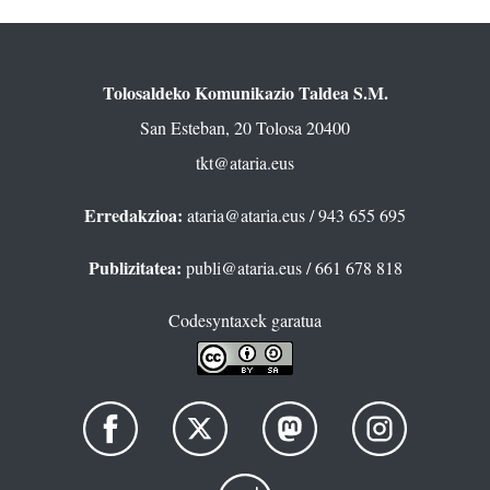
Tolosaldeko Komunikazio Taldea S.M.
San Esteban, 20 Tolosa 20400
tkt@ataria.eus
Erredakzioa:
ataria@ataria.eus
/ 943 655 695
Publizitatea:
publi@ataria.eus
/ 661 678 818
Codesyntaxek garatua