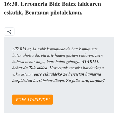
16:30.
Erromeria Bide Batez taldearen
eskutik, Bearzana pilotalekuan.
ATARIA ez da soilik komunikabide bat: komunitate
baten ahotsa da, eta urte hauen guztien ondoren, zuen
babesa behar dugu, inoiz baino gehiago:
ATARIAk
behar du Tolosaldea
. Horregatik erronka bat daukagu
esku artean:
gure eskualdeko 28 herrietan hamarna
harpidedun berri
behar ditugu.
Zu falta zara, bazatoz?
EGIN ATARIKIDE!