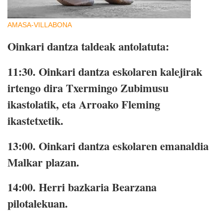
AMASA-VILLABONA
Oinkari dantza taldeak antolatuta:
11:30. Oinkari dantza eskolaren kalejirak
irtengo dira Txermingo Zubimusu
ikastolatik, eta Arroako Fleming
ikastetxetik.
13:00.
Oinkari dantza eskolaren emanaldia
Malkar plazan.
14:00.
Herri bazkaria Bearzana
pilotalekuan.