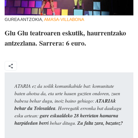
GUREA ANTZOKIA,
AMASA-VILLABONA
Glu Glu teatroaren eskutik, haurrentzako
antzezlana. Sarrera: 6 euro.
ATARIA ez da soilik komunikabide bat: komunitate
baten ahotsa da, eta urte hauen guztien ondoren, zuen
babesa behar dugu, inoiz baino gehiago:
ATARIAk
behar du Tolosaldea
. Horregatik erronka bat daukagu
esku artean:
gure eskualdeko 28 herrietan hamarna
harpidedun berri
behar ditugu.
Zu falta zara, bazatoz?