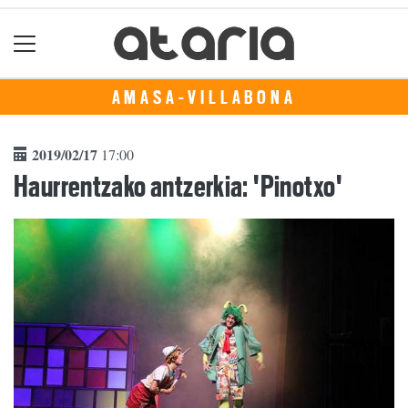
AMASA-VILLABONA
2019/02/17
17:00
Haurrentzako antzerkia: 'Pinotxo'