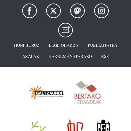
HONI BURUZ
LEGE OHARRA
PUBLIZITATEA
ARAUAK
HARREMANETARAKO
RSS