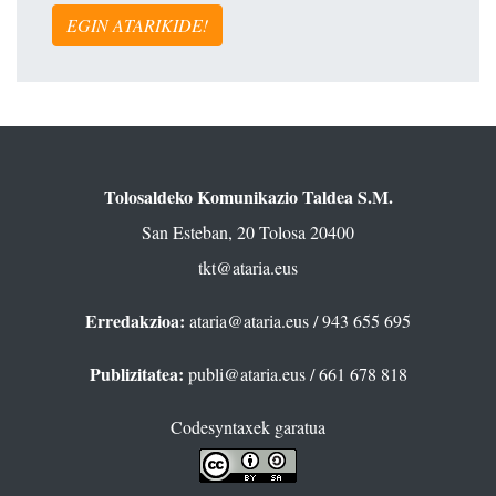
EGIN ATARIKIDE!
Tolosaldeko Komunikazio Taldea S.M.
San Esteban, 20 Tolosa 20400
tkt@ataria.eus
Erredakzioa:
ataria@ataria.eus
/ 943 655 695
Publizitatea:
publi@ataria.eus
/ 661 678 818
Codesyntaxek garatua