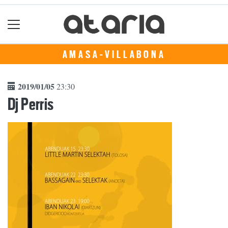
AMASA-VILLABONA
2019/01/05
23:30
Dj Perris