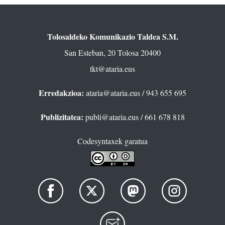
Tolosaldeko Komunikazio Taldea S.M.
San Esteban, 20 Tolosa 20400
tkt@ataria.eus
Erredakzioa:
ataria@ataria.eus
/ 943 655 695
Publizitatea:
publi@ataria.eus
/ 661 678 818
Codesyntaxek garatua