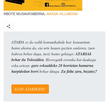
RBOTE MUSIKATABERNA,
AMASA-VILLABONA
ATARIA ez da soilik komunikabide bat: komunitate
baten ahotsa da, eta urte hauen guztien ondoren, zuen
babesa behar dugu, inoiz baino gehiago:
ATARIAk
behar du Tolosaldea
. Horregatik erronka bat daukagu
esku artean:
gure eskualdeko 28 herrietan hamarna
harpidedun berri
behar ditugu.
Zu falta zara, bazatoz?
EGIN ATARIKIDE!