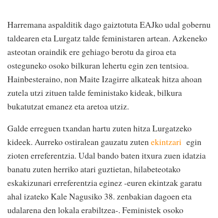
Harremana aspalditik dago gaiztotuta EAJko udal gobernu
taldearen eta Lurgatz talde feministaren artean. Azkeneko
asteotan oraindik ere gehiago berotu da giroa eta
osteguneko osoko bilkuran lehertu egin zen tentsioa.
Hainbesteraino, non Maite Izagirre alkateak hitza ahoan
zutela utzi zituen talde feministako kideak, bilkura
bukatutzat emanez eta aretoa utziz.
Galde erreguen txandan hartu zuten hitza Lurgatzeko
kideek. Aurreko ostiralean gauzatu zuten
ekintzari
egin
zioten erreferentzia. Udal bando baten itxura zuen idatzia
banatu zuten herriko atari guztietan, hilabeteotako
eskakizunari erreferentzia eginez -euren ekintzak garatu
ahal izateko Kale Nagusiko 38. zenbakian dagoen eta
udalarena den lokala erabiltzea-. Feministek osoko