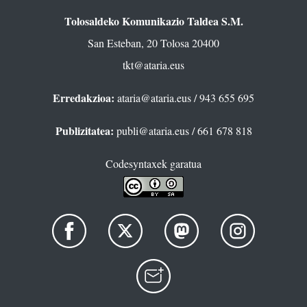
Tolosaldeko Komunikazio Taldea S.M.
San Esteban, 20 Tolosa 20400
tkt@ataria.eus
Erredakzioa:
ataria@ataria.eus
/ 943 655 695
Publizitatea:
publi@ataria.eus
/ 661 678 818
Codesyntaxek garatua