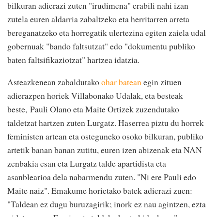
bilkuran adierazi zuten "irudimena" erabili nahi izan
zutela euren aldarria zabaltzeko eta herritarren arreta
bereganatzeko eta horregatik ulertezina egiten zaiela udal
gobernuak "bando faltsutzat" edo "d
okumentu publiko
baten faltsifikaziotzat" hartzea idatzia.
Asteazkenean zabaldutako
ohar batean
egin zituen
adierazpen horiek Villabonako Udalak, eta besteak
beste,
Pauli Olano eta Maite Ortizek zuzendutako
taldetzat hartzen zuten Lurgatz. Haserrea piztu du horrek
feministen artean eta osteguneko osoko bilkuran, publiko
artetik banan banan zutitu, euren izen abizenak eta NAN
zenbakia esan eta Lurgatz talde apartidista eta
asanblearioa dela nabarmendu zuten. "Ni ere Pauli edo
Maite naiz". Emakume horietako batek adierazi zuen:
"Taldean ez dugu buruzagirik; inork ez nau agintzen, ezta