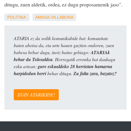
ditugu, zuen aldetik, ordea, ez dugu proposamenik jaso".
POLITIKA
AMASA-VILLABONA
ATARIA ez da soilik komunikabide bat: komunitate
baten ahotsa da, eta urte hauen guztien ondoren, zuen
babesa behar dugu, inoiz baino gehiago:
ATARIAk
behar du Tolosaldea
. Horregatik erronka bat daukagu
esku artean:
gure eskualdeko 28 herrietan hamarna
harpidedun berri
behar ditugu.
Zu falta zara, bazatoz?
EGIN ATARIKIDE!