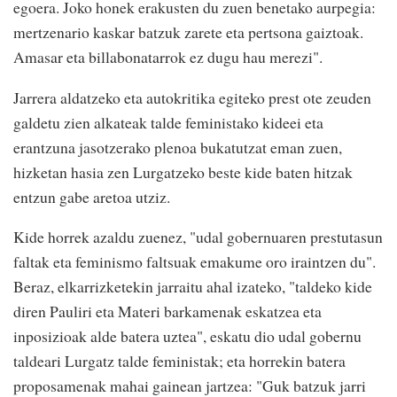
egoera. Joko honek erakusten du zuen benetako aurpegia:
mertzenario kaskar batzuk zarete eta pertsona gaiztoak.
Amasar eta billabonatarrok ez dugu hau merezi".
Jarrera aldatzeko eta autokritika egiteko prest ote zeuden
galdetu zien alkateak talde feministako kideei eta
erantzuna jasotzerako plenoa bukatutzat eman zuen,
hizketan hasia zen Lurgatzeko beste kide baten hitzak
entzun gabe aretoa utziz.
Kide horrek azaldu zuenez, "udal gobernuaren prestutasun
faltak eta feminismo faltsuak emakume oro iraintzen du".
Beraz, elkarrizketekin jarraitu ahal izateko, "taldeko kide
diren Pauliri eta Materi barkamenak eskatzea eta
inposizioak alde batera uztea", eskatu dio udal gobernu
taldeari Lurgatz talde feministak; eta horrekin batera
proposamenak mahai gainean jartzea: "Guk batzuk jarri