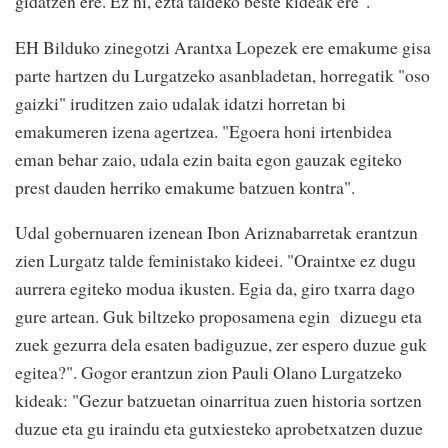
gidatzen ere. Ez ni, ezta taldeko beste kideak ere".
EH Bilduko zinegotzi Arantxa Lopezek ere emakume gisa
parte hartzen du Lurgatzeko asanbladetan, horregatik "oso
gaizki" iruditzen zaio udalak idatzi horretan bi
emakumeren izena agertzea. "Egoera honi irtenbidea
eman behar zaio, udala ezin baita egon gauzak egiteko
prest dauden herriko emakume batzuen kontra".
Udal gobernuaren izenean Ibon Ariznabarretak erantzun
zien Lurgatz talde feministako kideei. "Oraintxe ez dugu
aurrera egiteko modua ikusten. Egia da, giro txarra dago
gure artean. Guk biltzeko proposamena egin dizuegu eta
zuek gezurra dela esaten badiguzue, zer espero duzue guk
egitea?". Gogor erantzun zion Pauli Olano Lurgatzeko
kideak: "Gezur batzuetan oinarritua zuen historia sortzen
duzue eta gu iraindu eta gutxiesteko aprobetxatzen duzue