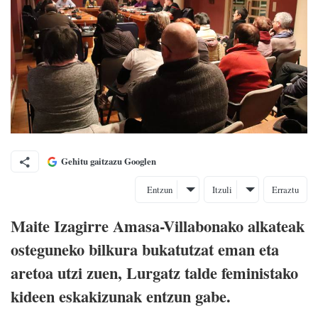
Gehitu gaitzazu Googlen
Entzun
Itzuli
Erraztu
Maite Izagirre Amasa-Villabonako alkateak
osteguneko bilkura bukatutzat eman eta
aretoa utzi zuen, Lurgatz talde feministako
kideen eskakizunak entzun gabe.