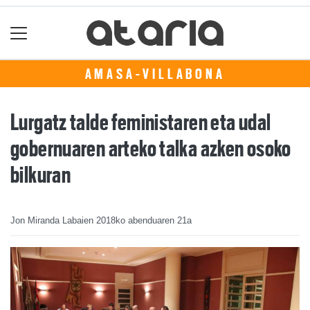
AMASA-VILLABONA
Lurgatz talde feministaren eta udal
gobernuaren arteko talka azken osoko
bilkuran
Jon Miranda Labaien
2018ko abenduaren 21a