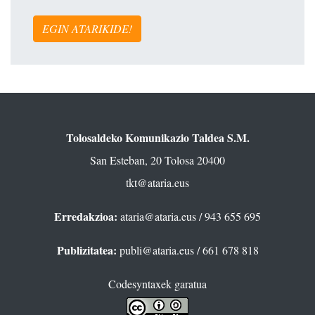
EGIN ATARIKIDE!
Tolosaldeko Komunikazio Taldea S.M.
San Esteban, 20 Tolosa 20400
tkt@ataria.eus
Erredakzioa:
ataria@ataria.eus
/ 943 655 695
Publizitatea:
publi@ataria.eus
/ 661 678 818
Codesyntaxek garatua