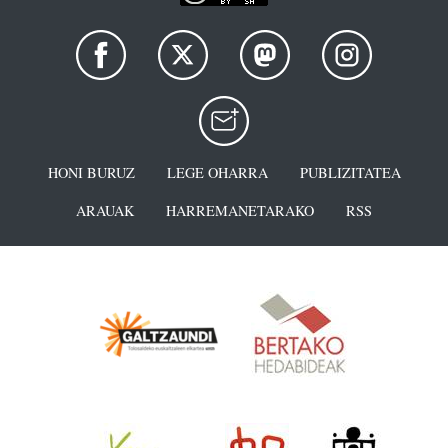
HONI BURUZ
LEGE OHARRA
PUBLIZITATEA
ARAUAK
HARREMANETARAKO
RSS