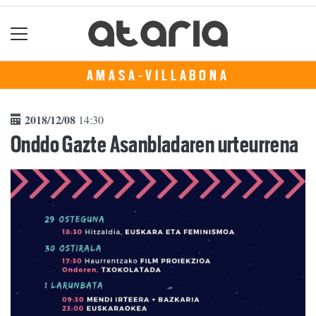
AMASA-VILLABONA
2018/12/08
14:30
Onddo Gazte Asanbladaren urteurrena