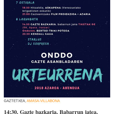
GAZTETXEA,
AMASA-VILLABONA
14:30.
Gazte bazkaria. Babarrun jatea.