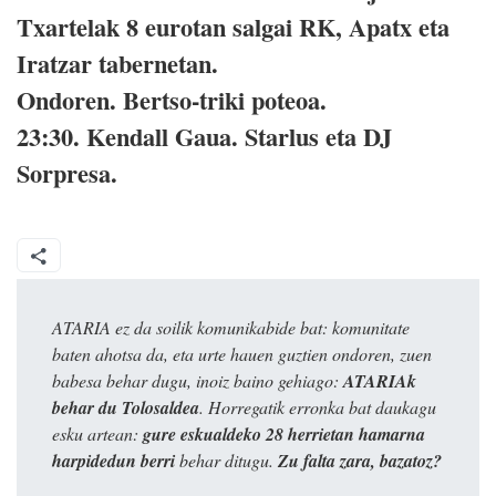
Txartelak 8 eurotan salgai RK, Apatx eta
Iratzar tabernetan.
Ondoren.
Bertso-triki poteoa.
23:30.
Kendall Gaua. Starlus eta DJ
Sorpresa.
ATARIA ez da soilik komunikabide bat: komunitate
baten ahotsa da, eta urte hauen guztien ondoren, zuen
babesa behar dugu, inoiz baino gehiago:
ATARIAk
behar du Tolosaldea
. Horregatik erronka bat daukagu
esku artean:
gure eskualdeko 28 herrietan hamarna
harpidedun berri
behar ditugu.
Zu falta zara, bazatoz?