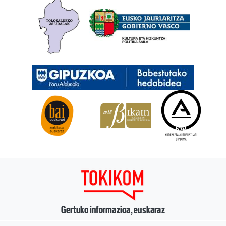
Gertuko informazioa, euskaraz