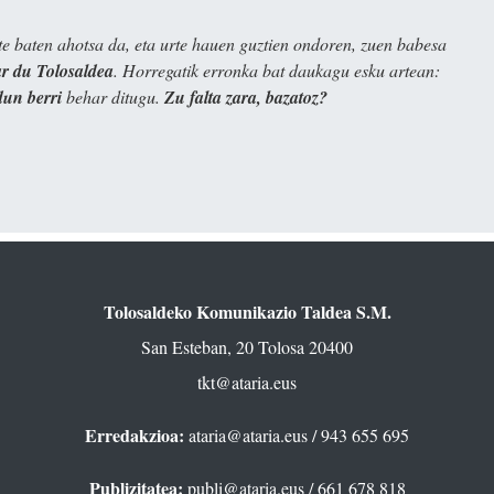
e baten ahotsa da, eta urte hauen guztien ondoren, zuen babesa
 du Tolosaldea
. Horregatik erronka bat daukagu esku artean:
dun berri
behar ditugu.
Zu falta zara, bazatoz?
Tolosaldeko Komunikazio Taldea S.M.
San Esteban, 20 Tolosa 20400
tkt@ataria.eus
Erredakzioa:
ataria@ataria.eus
/ 943 655 695
Publizitatea:
publi@ataria.eus
/ 661 678 818