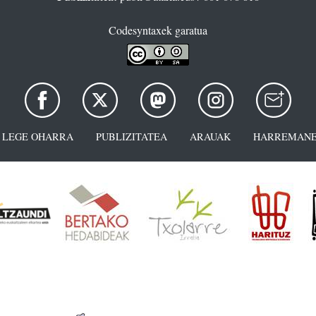
Codesyntaxek garatua
LEGE OHARRA
PUBLIZITATEA
ARAUAK
HARREMANE