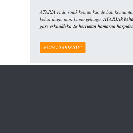
ATARIA ez da soilik komunikabide bat: komunitat
behar dugu, inoiz baino gehiago:
ATARIAk behar
gure eskualdeko 28 herrietan hamarna harpide
EGIN ATARIKIDE!