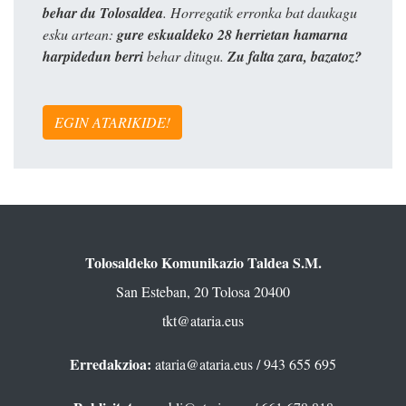
behar du Tolosaldea
. Horregatik erronka bat daukagu
esku artean:
gure eskualdeko 28 herrietan hamarna
harpidedun berri
behar ditugu.
Zu falta zara, bazatoz?
EGIN ATARIKIDE!
Tolosaldeko Komunikazio Taldea S.M.
San Esteban, 20 Tolosa 20400
tkt@ataria.eus
Erredakzioa:
ataria@ataria.eus
/ 943 655 695