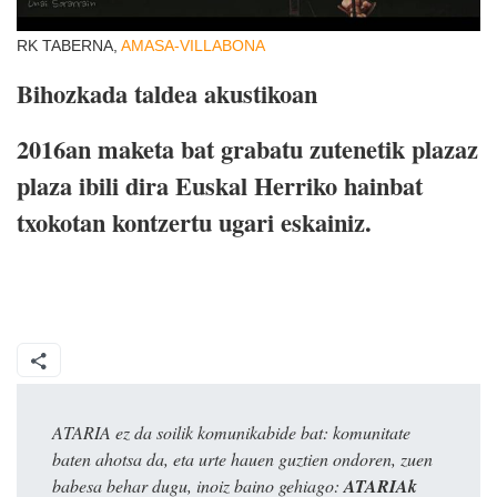
RK TABERNA,
AMASA-VILLABONA
Bihozkada taldea akustikoan
2016an maketa bat grabatu zutenetik plazaz
plaza ibili dira Euskal Herriko hainbat
txokotan kontzertu ugari eskainiz.
ATARIA ez da soilik komunikabide bat: komunitate
baten ahotsa da, eta urte hauen guztien ondoren, zuen
babesa behar dugu, inoiz baino gehiago:
ATARIAk