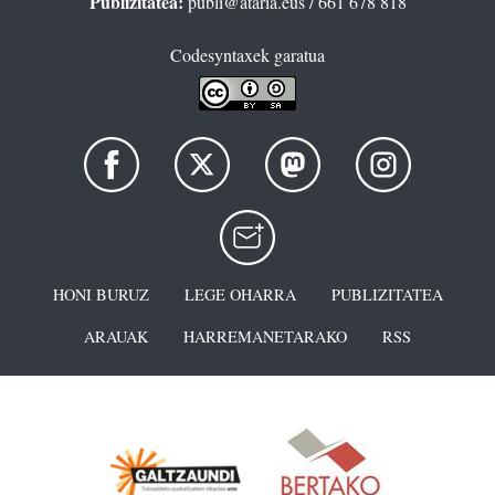
Publizitatea:
publi@ataria.eus
/ 661 678 818
Codesyntaxek garatua
HONI BURUZ
LEGE OHARRA
PUBLIZITATEA
ARAUAK
HARREMANETARAKO
RSS