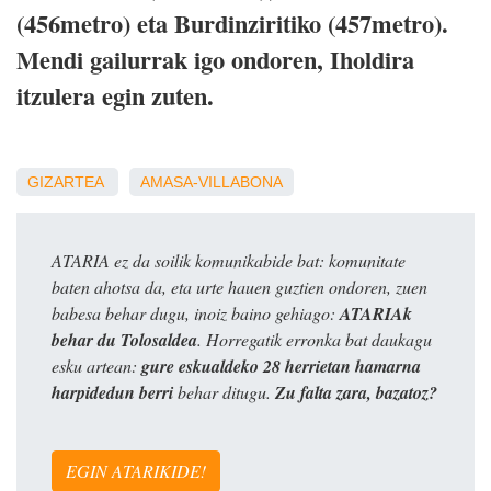
(456metro) eta Burdinziritiko (457metro).
Mendi gailurrak igo ondoren, Iholdira
itzulera egin zuten.
GIZARTEA
AMASA-VILLABONA
ATARIA ez da soilik komunikabide bat: komunitate
baten ahotsa da, eta urte hauen guztien ondoren, zuen
babesa behar dugu, inoiz baino gehiago:
ATARIAk
behar du Tolosaldea
. Horregatik erronka bat daukagu
esku artean:
gure eskualdeko 28 herrietan hamarna
harpidedun berri
behar ditugu.
Zu falta zara, bazatoz?
EGIN ATARIKIDE!