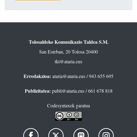
Tolosaldeko Komunikazio Taldea S.M.
San Esteban, 20 Tolosa 20400
tkt@ataria.eus
Erredakzioa:
ataria@ataria.eus
/ 943 655 695
Publizitatea:
publi@ataria.eus
/ 661 678 818
Codesyntaxek garatua