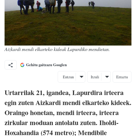
Aizkardi mendi elkarteko kideak Lapurdiko mendietan.
Gehitu gaitzazu Googlen
Entzun
Itzuli
Erraztu
Urtarrilak 21, igandea, Lapurdira irteera
egin zuten Aizkardi mendi elkarteko kideek.
Oraingo honetan, mendi irteera, irteera
zirkular moduan antolatu zuten. Iholdi-
Hoxahandia (574 metro); Mendibile