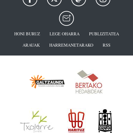
HONI BURUZ
LEGE OHARRA
PUBLIZITATEA
ARAUAK
HARREMANETARAKO
RSS