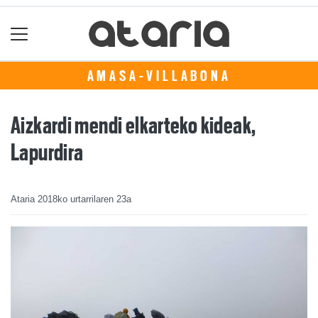
AMASA-VILLABONA
Aizkardi mendi elkarteko kideak,
Lapurdira
Ataria
2018ko urtarrilaren 23a