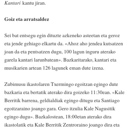
Kantari
kantu jiran.
Goiz eta arratsaldez
Sei bat entsegu egin dituzte azkeneko asteetan eta geroz
eta jende gehiago elkartu da. «Ahoz aho jendea kutsatzen
joan da eta pentsatzen dugu, 100 lagun inguru aterako
garela kantari larunbatean». Bazkaritarako, kantari eta
musikarien artean 126 lagunek eman dute izena.
Zubimusu ikastolaren Txermingo egoitzan egingo dute
bazkaria eta bertatik aterako dira goizeko 11:30ean. «Kale
Berritik barrena, geldialdiak egingo ditugu eta Santiago
egoitzaraino joango gara. Gero itzulia Kale Nagusitik
egingo dugu». Bazkalostean, 18:00etan aterako dira
ikastolatik eta Kale Berritik Zentroraino joango dira eta