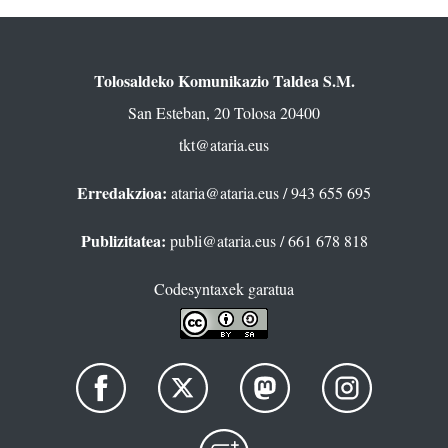
Tolosaldeko Komunikazio Taldea S.M.
San Esteban, 20 Tolosa 20400
tkt@ataria.eus
Erredakzioa:
ataria@ataria.eus
/ 943 655 695
Publizitatea:
publi@ataria.eus
/ 661 678 818
Codesyntaxek garatua