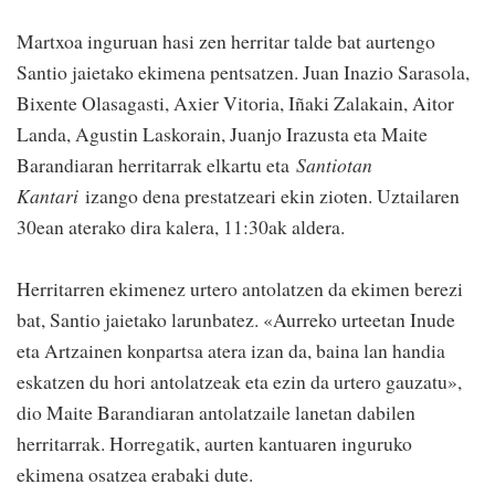
Martxoa inguruan hasi zen herritar talde bat aurtengo
Santio jaietako ekimena pentsatzen. Juan Inazio Sarasola,
Bixente Olasagasti, Axier Vitoria, Iñaki Zalakain, Aitor
Landa, Agustin Laskorain, Juanjo Irazusta eta Maite
Barandiaran herritarrak elkartu eta
Santiotan
Kantari
izango dena prestatzeari ekin zioten. Uztailaren
30ean aterako dira kalera, 11:30ak aldera.
Herritarren ekimenez urtero antolatzen da ekimen berezi
bat, Santio jaietako larunbatez. «Aurreko urteetan Inude
eta Artzainen konpartsa atera izan da, baina lan handia
eskatzen du hori antolatzeak eta ezin da urtero gauzatu»,
dio Maite Barandiaran antolatzaile lanetan dabilen
herritarrak. Horregatik, aurten kantuaren inguruko
ekimena osatzea erabaki dute.