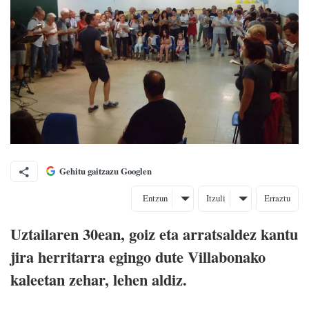
Gehitu gaitzazu Googlen
Entzun
Itzuli
Erraztu
Uztailaren 30ean, goiz eta arratsaldez kantu
jira herritarra egingo dute Villabonako
kaleetan zehar, lehen aldiz.