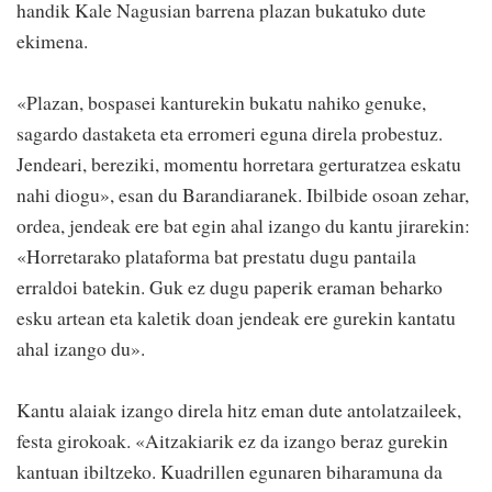
handik Kale Nagusian barrena plazan bukatuko dute
ekimena.
«Plazan, bospasei kanturekin bukatu nahiko genuke,
sagardo dastaketa eta erromeri eguna direla probestuz.
Jendeari, bereziki, momentu horretara gerturatzea eskatu
nahi diogu», esan du Barandiaranek. Ibilbide osoan zehar,
ordea, jendeak ere bat egin ahal izango du kantu jirarekin:
«Horretarako plataforma bat prestatu dugu pantaila
erraldoi batekin. Guk ez dugu paperik eraman beharko
esku artean eta kaletik doan jendeak ere gurekin kantatu
ahal izango du».
Kantu alaiak izango direla hitz eman dute antolatzaileek,
festa girokoak. «Aitzakiarik ez da izango beraz gurekin
kantuan ibiltzeko. Kuadrillen egunaren biharamuna da