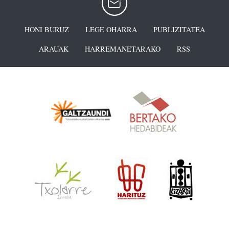
HONI BURUZ
LEGE OHARRA
PUBLIZITATEA
ARAUAK
HARREMANETARAKO
RSS