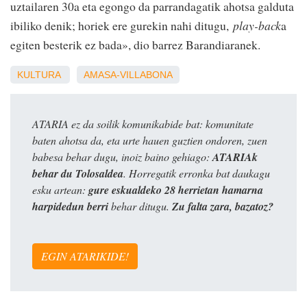
uztailaren 30a eta egongo da parrandagatik ahotsa galduta
ibiliko denik; horiek ere gurekin nahi ditugu,
play-back
a
egiten besterik ez bada», dio barrez Barandiaranek.
KULTURA
AMASA-VILLABONA
ATARIA ez da soilik komunikabide bat: komunitate
baten ahotsa da, eta urte hauen guztien ondoren, zuen
babesa behar dugu, inoiz baino gehiago:
ATARIAk
behar du Tolosaldea
. Horregatik erronka bat daukagu
esku artean:
gure eskualdeko 28 herrietan hamarna
harpidedun berri
behar ditugu.
Zu falta zara, bazatoz?
EGIN ATARIKIDE!