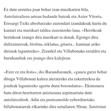
Ez dute urrutira joan behar izan musikarien bila.
Antolatzaileen artean badaude batzuk eta Axier Vitoria,
Eresargi Txiki abesbatzako zuzendari izandakoak hartu du
kantari eta musikari taldea zuzentzeko lana. «Herrikoak
bertakoak izango dira musikari ia denak. Egongo dira
dultzaineroak, biolina, teklatua, gitarra... kantuan ariko
direnak laguntzeko». Zizurkil eta Villabonako erraldoi eta
buruhandiak ere joango dira kalejiran.
«Ezer ez eta festa», dio Barandiaranek, «gauza gutxi behar
ditugu Villabonan kalera ateratzeko eta eskertzekoa da
jendeak laguntzeko agertu duen borondatea». Ekimenera
batu diren herritarren aniztasuna azpimarratu dute
antolatzaileek. Adin eta pentsamolde ezberdinetako
billabonatarrak elkartuko dira uztailaren 30ean,
Santiotan