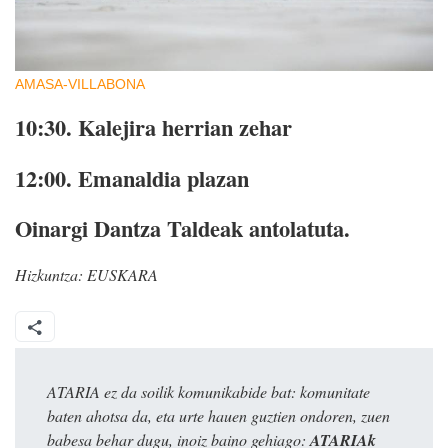
AMASA-VILLABONA
10:30.
Kalejira herrian zehar
12:00.
Emanaldia plazan
Oinargi Dantza Taldeak antolatuta.
Hizkuntza:
EUSKARA
ATARIA ez da soilik komunikabide bat: komunitate
baten ahotsa da, eta urte hauen guztien ondoren, zuen
babesa behar dugu, inoiz baino gehiago:
ATARIAk