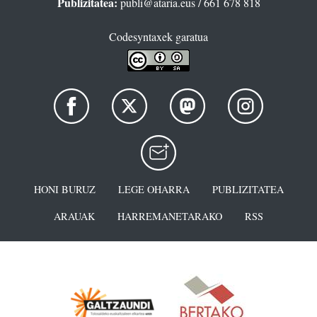
Publizitatea:
publi@ataria.eus
/ 661 678 818
Codesyntaxek garatua
HONI BURUZ
LEGE OHARRA
PUBLIZITATEA
ARAUAK
HARREMANETARAKO
RSS