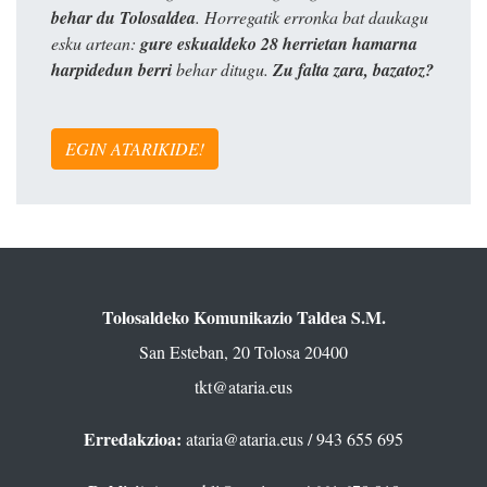
behar du Tolosaldea
. Horregatik erronka bat daukagu
esku artean:
gure eskualdeko 28 herrietan hamarna
harpidedun berri
behar ditugu.
Zu falta zara, bazatoz?
EGIN ATARIKIDE!
Tolosaldeko Komunikazio Taldea S.M.
San Esteban, 20 Tolosa 20400
tkt@ataria.eus
Erredakzioa:
ataria@ataria.eus
/ 943 655 695