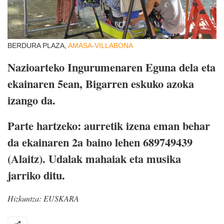
BERDURA PLAZA,
AMASA-VILLABONA
Nazioarteko Ingurumenaren Eguna dela eta
ekainaren 5ean, Bigarren eskuko azoka
izango da.
Parte hartzeko: aurretik izena eman behar
da ekainaren 2a baino lehen 689749439
(Alaitz). Udalak mahaiak eta musika
jarriko ditu.
Hizkuntza:
EUSKARA