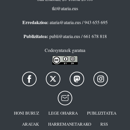
tkt@ataria.eus
Erredakzioa:
ataria@ataria.eus
/ 943 655 695
Publizitatea:
publi@ataria.eus
/ 661 678 818
Codesyntaxek garatua
HONI BURUZ
LEGE OHARRA
PUBLIZITATEA
ARAUAK
HARREMANETARAKO
RSS