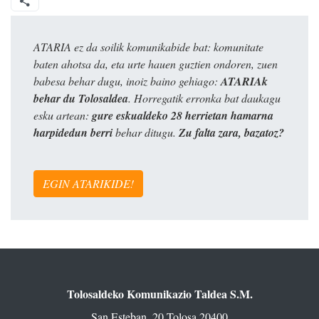
ATARIA ez da soilik komunikabide bat: komunitate
baten ahotsa da, eta urte hauen guztien ondoren, zuen
babesa behar dugu, inoiz baino gehiago:
ATARIAk
behar du Tolosaldea
. Horregatik erronka bat daukagu
esku artean:
gure eskualdeko 28 herrietan hamarna
harpidedun berri
behar ditugu.
Zu falta zara, bazatoz?
EGIN ATARIKIDE!
Tolosaldeko Komunikazio Taldea S.M.
San Esteban, 20 Tolosa 20400