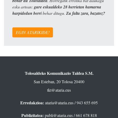
behar du Tolosaldea
. Horregatik erronka bat daukagu
esku artean:
gure eskualdeko 28 herrietan hamarna
harpidedun berri
behar ditugu.
Zu falta zara, bazatoz?
EGIN ATARIKIDE!
Tolosaldeko Komunikazio Taldea S.M.
San Esteban, 20 Tolosa 20400
tkt@ataria.eus
Erredakzioa:
ataria@ataria.eus
/ 943 655 695
Publizitatea:
publi@ataria.eus
/ 661 678 818