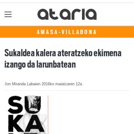
AMASA-VILLABONA
Sukaldea kalera ateratzeko ekimena
izango da larunbatean
Jon Miranda Labaien
2016ko maiatzaren 12a