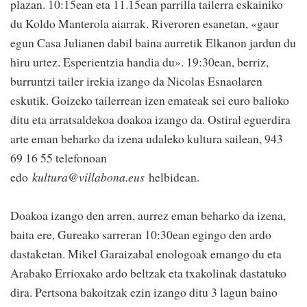
plazan. 10:15ean eta 11.15ean parrilla tailerra eskainiko
du Koldo Manterola aiarrak. Riveroren esanetan, «gaur
egun Casa Julianen dabil baina aurretik Elkanon jardun du
hiru urtez. Esperientzia handia du». 19:30ean, berriz,
burruntzi tailer irekia izango da Nicolas Esnaolaren
eskutik. Goizeko tailerrean izen emateak sei euro balioko
ditu eta arratsaldekoa doakoa izango da. Ostiral eguerdira
arte eman beharko da izena udaleko kultura sailean, 943
69 16 55 telefonoan
edo
kultura@villabona.eus
helbidean.
Doakoa izango den arren, aurrez eman beharko da izena,
baita ere, Gureako sarreran 10:30ean egingo den ardo
dastaketan. Mikel Garaizabal enologoak emango du eta
Arabako Errioxako ardo beltzak eta txakolinak dastatuko
dira. Pertsona bakoitzak ezin izango ditu 3 lagun baino