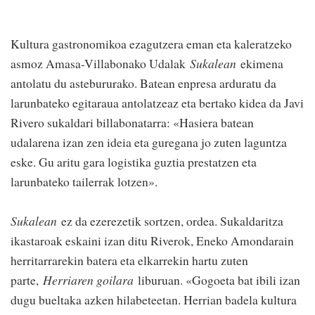
Kultura gastronomikoa ezagutzera eman eta kaleratzeko
asmoz Amasa-Villabonako Udalak
Sukalean
ekimena
antolatu du astebururako. Batean enpresa arduratu da
larunbateko egitaraua antolatzeaz eta bertako kidea da Javi
Rivero sukaldari billabonatarra: «Hasiera batean
udalarena izan zen ideia eta guregana jo zuten laguntza
eske. Gu aritu gara logistika guztia prestatzen eta
larunbateko tailerrak lotzen».
Sukalean
ez da ezerezetik sortzen, ordea. Sukaldaritza
ikastaroak eskaini izan ditu Riverok, Eneko Amondarain
herritarrarekin batera eta elkarrekin hartu zuten
parte,
Herriaren goilara
liburuan. «Gogoeta bat ibili izan
dugu bueltaka azken hilabeteetan. Herrian badela kultura