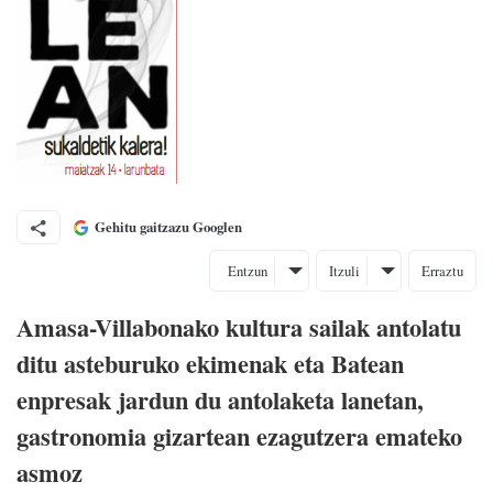
Gehitu gaitzazu Googlen
Entzun
Itzuli
Erraztu
Amasa-Villabonako kultura sailak antolatu
ditu asteburuko ekimenak eta Batean
enpresak jardun du antolaketa lanetan,
gastronomia gizartean ezagutzera emateko
asmoz