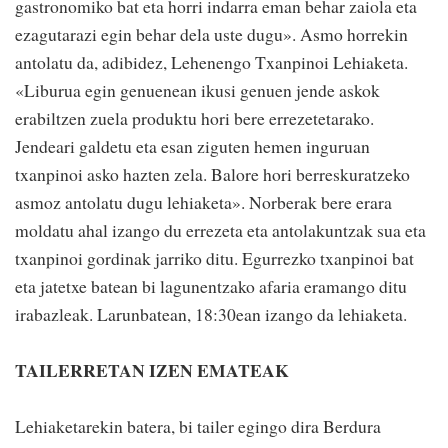
gastronomiko bat eta horri indarra eman behar zaiola eta
ezagutarazi egin behar dela uste dugu». Asmo horrekin
antolatu da, adibidez, Lehenengo Txanpinoi Lehiaketa.
«Liburua egin genuenean ikusi genuen jende askok
erabiltzen zuela produktu hori bere errezetetarako.
Jendeari galdetu eta esan ziguten hemen inguruan
txanpinoi asko hazten zela. Balore hori berreskuratzeko
asmoz antolatu dugu lehiaketa». Norberak bere erara
moldatu ahal izango du errezeta eta antolakuntzak sua eta
txanpinoi gordinak jarriko ditu. Egurrezko txanpinoi bat
eta jatetxe batean bi lagunentzako afaria eramango ditu
irabazleak. Larunbatean, 18:30ean izango da lehiaketa.
TAILERRETAN IZEN EMATEAK
Lehiaketarekin batera, bi tailer egingo dira Berdura