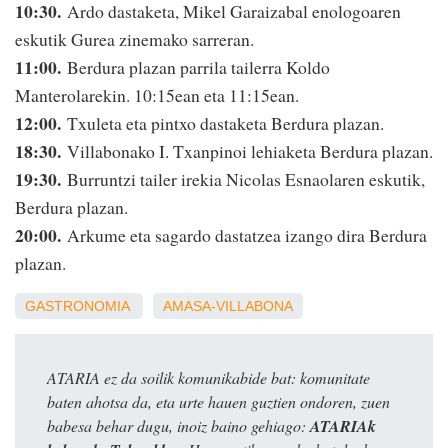
10:30.
Ardo dastaketa, Mikel Garaizabal enologoaren
eskutik Gurea zinemako sarreran.
11:00.
Berdura plazan parrila tailerra Koldo
Manterolarekin. 10:15ean eta 11:15ean.
12:00.
Txuleta eta pintxo dastaketa Berdura plazan.
18:30.
Villabonako I. Txanpinoi lehiaketa Berdura plazan.
19:30.
Burruntzi tailer irekia Nicolas Esnaolaren eskutik,
Berdura plazan.
20:00.
Arkume eta sagardo dastatzea izango dira Berdura
plazan.
GASTRONOMIA
AMASA-VILLABONA
ATARIA ez da soilik komunikabide bat: komunitate
baten ahotsa da, eta urte hauen guztien ondoren, zuen
babesa behar dugu, inoiz baino gehiago:
ATARIAk