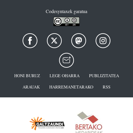
Codesyntaxek garatua
HONI BURUZ
LEGE OHARRA
PUBLIZITATEA
ARAUAK
HARREMANETARAKO
RSS