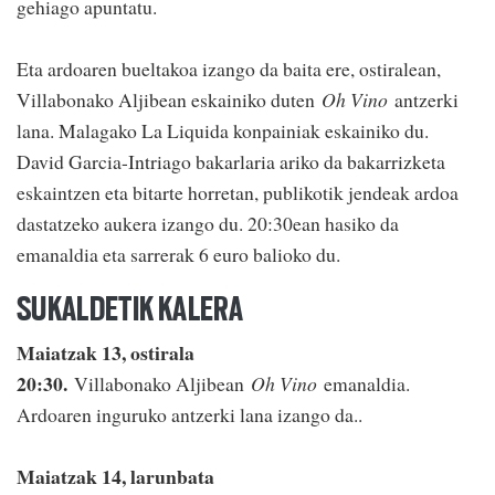
gehiago apuntatu.
Eta ardoaren bueltakoa izango da baita ere, ostiralean,
Villabonako Aljibean eskainiko duten
Oh Vino
antzerki
lana. Malagako La Liquida konpainiak eskainiko du.
David Garcia-Intriago bakarlaria ariko da bakarrizketa
eskaintzen eta bitarte horretan, publikotik jendeak ardoa
dastatzeko aukera izango du. 20:30ean hasiko da
emanaldia eta sarrerak 6 euro balioko du.
SUKALDETIK KALERA
Maiatzak 13, ostirala
20:30.
Villabonako Aljibean
Oh Vino
emanaldia.
Ardoaren inguruko antzerki lana izango da..
Maiatzak 14, larunbata