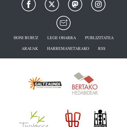
HONI BURUZ
LEGE OHARRA
PUBLIZITATEA
ARAUAK
HARREMANETARAKO
RSS