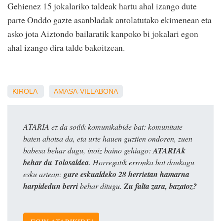
Gehienez 15 jokalariko taldeak hartu ahal izango dute
parte Onddo gazte asanbladak antolatutako ekimenean eta
asko jota Aiztondo bailaratik kanpoko bi jokalari egon
ahal izango dira talde bakoitzean.
KIROLA
AMASA-VILLABONA
ATARIA ez da soilik komunikabide bat: komunitate
baten ahotsa da, eta urte hauen guztien ondoren, zuen
babesa behar dugu, inoiz baino gehiago:
ATARIAk
behar du Tolosaldea
. Horregatik erronka bat daukagu
esku artean:
gure eskualdeko 28 herrietan hamarna
harpidedun berri
behar ditugu.
Zu falta zara, bazatoz?