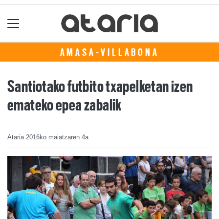
AMASA-VILLABONA
Santiotako futbito txapelketan izen
emateko epea zabalik
Ataria
2016ko maiatzaren 4a