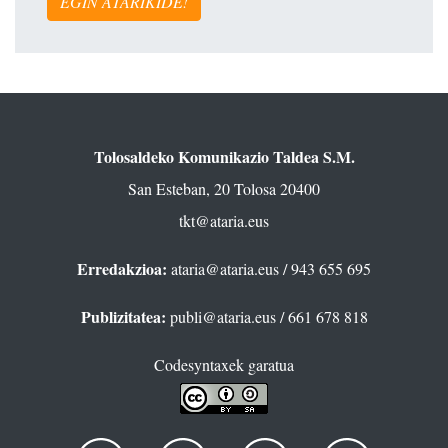
EGIN ATARIKIDE!
Tolosaldeko Komunikazio Taldea S.M.
San Esteban, 20 Tolosa 20400
tkt@ataria.eus
Erredakzioa:
ataria@ataria.eus
/ 943 655 695
Publizitatea:
publi@ataria.eus
/ 661 678 818
Codesyntaxek garatua