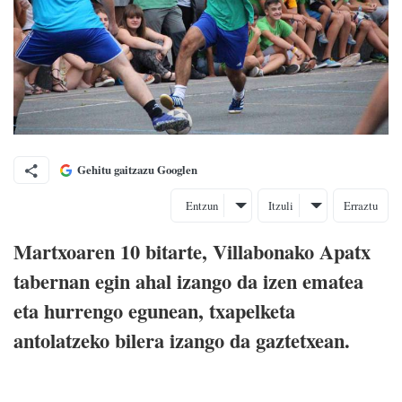
Gehitu gaitzazu Googlen
Entzun
Itzuli
Erraztu
Martxoaren 10 bitarte, Villabonako Apatx
tabernan egin ahal izango da izen ematea
eta hurrengo egunean, txapelketa
antolatzeko bilera izango da gaztetxean.