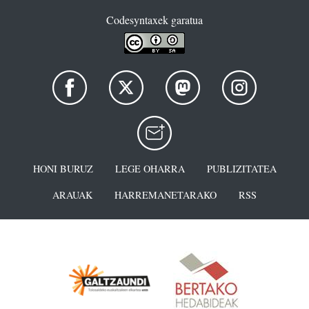
Codesyntaxek garatua
HONI BURUZ
LEGE OHARRA
PUBLIZITATEA
ARAUAK
HARREMANETARAKO
RSS