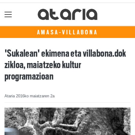
AMASA-VILLABONA
'Sukalean' ekimena eta villabona.dok
zikloa, maiatzeko kultur
programazioan
Ataria
2016ko maiatzaren 2a