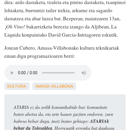
dira: ardo dastaketa, txuleta eta pintxo dastaketa, txanpinoi
lehiaketa, burruntzi tailer irekia, arkume eta sagardo
dastatzea eta abar luzea bat. Bezperan, maiatzaren 13an,
¡Oh Vino!
bakarrizketa berezia izango da Aljibean, La
Liquida konpainiako David Garcia-Intriagoren eskutik.
Joxean Cubero, Amasa-Villabonako kultura teknikariak
eman digu programazioaren berri:
KULTURA
AMASA-VILLABONA
ATARIA ez da soilik komunikabide bat: komunitate
baten ahotsa da, eta urte hauen guztien ondoren, zuen
babesa behar dugu, inoiz baino gehiago:
ATARIAk
behar du Tolosaldea
. Horregatik erronka bat daukagu