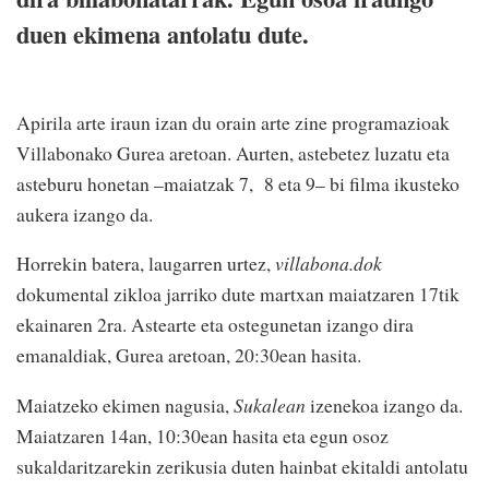
duen ekimena antolatu dute.
Apirila arte iraun izan du orain arte zine programazioak
Villabonako Gurea aretoan. Aurten, astebetez luzatu eta
asteburu honetan –maiatzak 7, 8 eta 9– bi filma ikusteko
aukera izango da.
Horrekin batera, laugarren urtez,
villabona.dok
dokumental zikloa jarriko dute martxan maiatzaren 17tik
ekainaren 2ra. Astearte eta ostegunetan izango dira
emanaldiak, Gurea aretoan, 20:30ean hasita.
Maiatzeko ekimen nagusia,
Sukalean
izenekoa izango da.
Maiatzaren 14an, 10:30ean hasita eta egun osoz
sukaldaritzarekin zerikusia duten hainbat ekitaldi antolatu