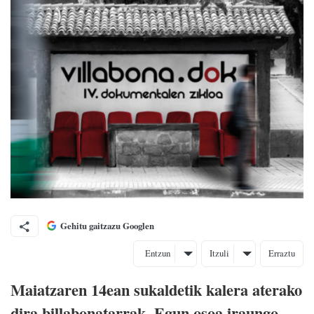
Gehitu gaitzazu Googlen
Entzun
Itzuli
Erraztu
Maiatzaren 14ean sukaldetik kalera aterako
dira billabonatarrak. Egun osoa iraungo