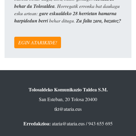
behar du Tolosaldea
. Horregatik erronka bat daukagu
esku artean:
gure eskualdeko 28 herrietan hamarna
harpidedun berri
behar ditugu.
Zu falta zara, bazatoz?
EGIN ATARIKIDE!
Tolosaldeko Komunikazio Taldea S.M.
San Esteban, 20 Tolosa 20400
tkt@ataria.eus
Erredakzioa:
ataria@ataria.eus
/ 943 655 695