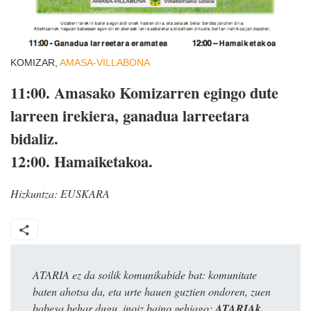
KOMIZAR,
AMASA-VILLABONA
11:00.
Amasako Komizarren egingo dute
larreen irekiera, ganadua larreetara
bidaliz.
12:00
. Hamaiketakoa.
Hizkuntza:
EUSKARA
ATARIA ez da soilik komunikabide bat: komunitate
baten ahotsa da, eta urte hauen guztien ondoren, zuen
babesa behar dugu, inoiz baino gehiago:
ATARIAk