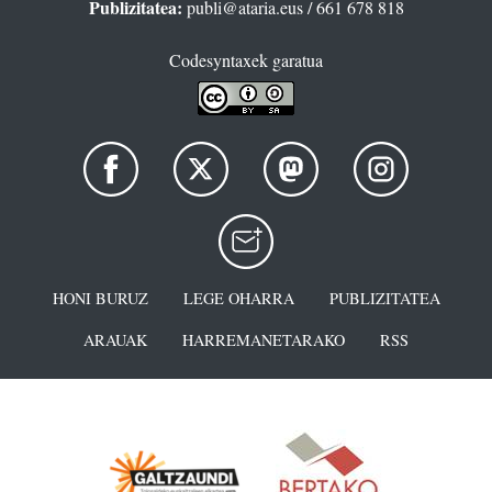
Publizitatea:
publi@ataria.eus
/ 661 678 818
Codesyntaxek garatua
HONI BURUZ
LEGE OHARRA
PUBLIZITATEA
ARAUAK
HARREMANETARAKO
RSS