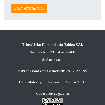
EGIN ATARIKIDE!
Tolosaldeko Komunikazio Taldea S.M.
San Esteban, 20 Tolosa 20400
tkt@ataria.eus
Erredakzioa:
ataria@ataria.eus
/ 943 655 695
Publizitatea:
publi@ataria.eus
/ 661 678 818
Codesyntaxek garatua