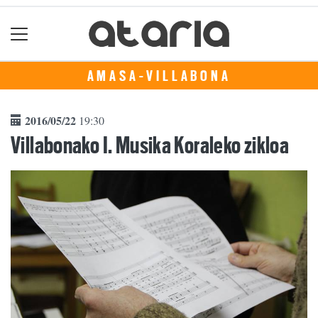
AMASA-VILLABONA
2016/05/22
19:30
Villabonako I. Musika Koraleko zikloa