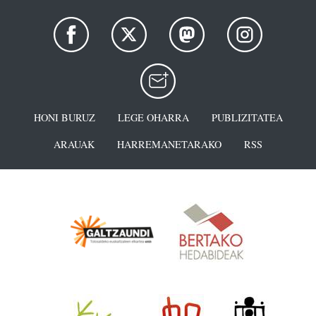
HONI BURUZ
LEGE OHARRA
PUBLIZITATEA
ARAUAK
HARREMANETARAKO
RSS