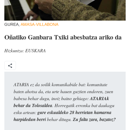
GUREA,
AMASA-VILLABONA
Oñatiko Ganbara Txiki abesbatza ariko da
Hizkuntza:
EUSKARA
ATARIA ez da soilik komunikabide bat: komunitate
baten ahotsa da, eta urte hauen guztien ondoren, zuen
babesa behar dugu, inoiz baino gehiago:
ATARIAk
behar du Tolosaldea
. Horregatik erronka bat daukagu
esku artean:
gure eskualdeko 28 herrietan hamarna
harpidedun berri
behar ditugu.
Zu falta zara, bazatoz?