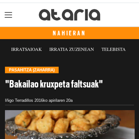
NAHIERAN
IRRATSAIOAK
IRRATIA ZUZENEAN
TELEBISTA
PASAHITZA (ZAHARRA)
"Bakailao kruxpeta faltsuak"
Iñigo Terradillos
2016ko apirilaren 20a