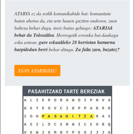
ATARIA ez da soilik komunikabide bat: komunitate
baten ahotsa da, eta urte hauen guztien ondoren, zuen
babesa behar dugu, inoiz baino gehiago:
ATARIAk
behar du Tolosaldea
. Horregatik erronka bat daukagu
esku artean:
gure eskualdeko 28 herrietan hamarna
harpidedun berri
behar ditugu.
Zu falta zara, bazatoz?
EGIN ATARIKIDE!