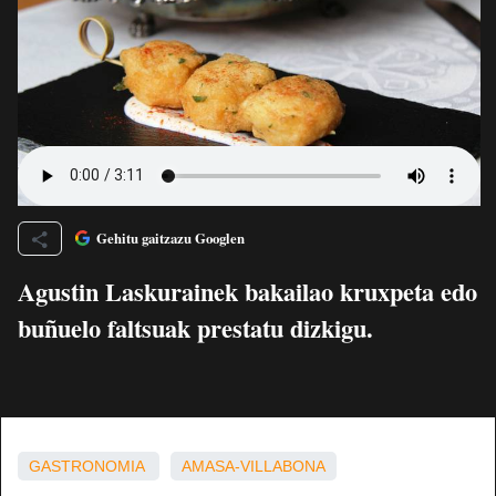
Gehitu gaitzazu Googlen
Agustin Laskurainek bakailao kruxpeta edo
buñuelo faltsuak prestatu dizkigu.
GASTRONOMIA
AMASA-VILLABONA