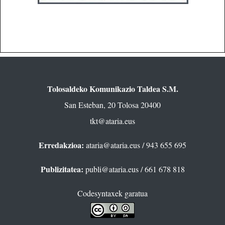
Tolosaldeko Komunikazio Taldea S.M.
San Esteban, 20 Tolosa 20400
tkt@ataria.eus
Erredakzioa:
ataria@ataria.eus
/ 943 655 695
Publizitatea:
publi@ataria.eus
/ 661 678 818
Codesyntaxek garatua