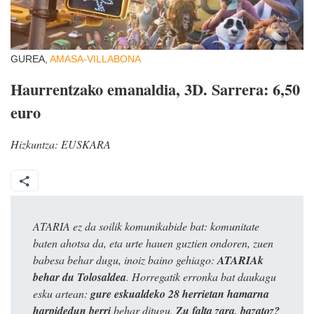
GUREA,
AMASA-VILLABONA
Haurrentzako emanaldia, 3D. Sarrera: 6,50
euro
Hizkuntza:
EUSKARA
ATARIA ez da soilik komunikabide bat: komunitate
baten ahotsa da, eta urte hauen guztien ondoren, zuen
babesa behar dugu, inoiz baino gehiago:
ATARIAk
behar du Tolosaldea
. Horregatik erronka bat daukagu
esku artean:
gure eskualdeko 28 herrietan hamarna
harpidedun berri
behar ditugu.
Zu falta zara, bazatoz?