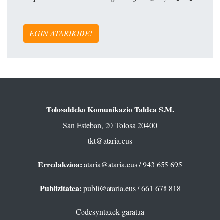
EGIN ATARIKIDE!
Tolosaldeko Komunikazio Taldea S.M.
San Esteban, 20 Tolosa 20400
tkt@ataria.eus
Erredakzioa:
ataria@ataria.eus
/ 943 655 695
Publizitatea:
publi@ataria.eus
/ 661 678 818
Codesyntaxek garatua