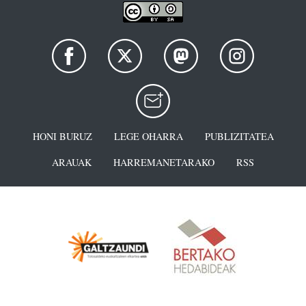
HONI BURUZ
LEGE OHARRA
PUBLIZITATEA
ARAUAK
HARREMANETARAKO
RSS