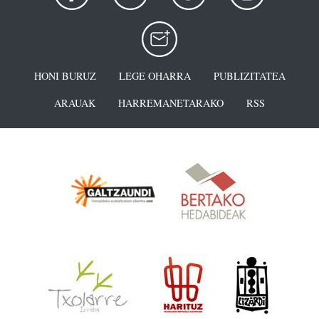
HONI BURUZ
LEGE OHARRA
PUBLIZITATEA
ARAUAK
HARREMANETARAKO
RSS