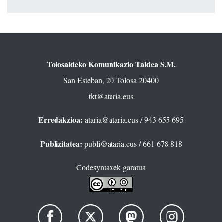
Tolosaldeko Komunikazio Taldea S.M.
San Esteban, 20 Tolosa 20400
tkt@ataria.eus
Erredakzioa:
ataria@ataria.eus
/ 943 655 695
Publizitatea:
publi@ataria.eus
/ 661 678 818
Codesyntaxek garatua