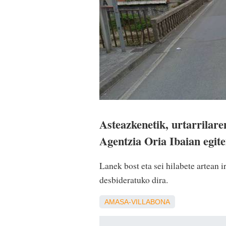
Asteazkenetik, urtarrilar
Agentzia Oria Ibaian egite
Lanek bost eta sei hilabete artean 
desbideratuko dira.
AMASA-VILLABONA