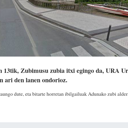
en 13tik, Zubimusu zubia itxi egingo da, URA U
n ari den lanen ondorioz.
iraungo dute, eta bitarte horretan ibilgailuak Adunako zubi alde