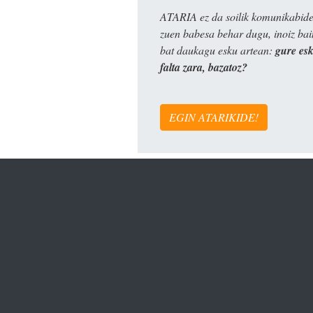
ATARIA ez da soilik komunikabide 
zuen babesa behar dugu, inoiz ba
bat daukagu esku artean:
gure es
falta zara, bazatoz?
EGIN ATARIKIDE!