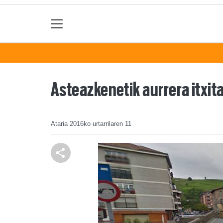
Asteazkenetik aurrera itxi
Ataria
2016ko urtarrilaren 11