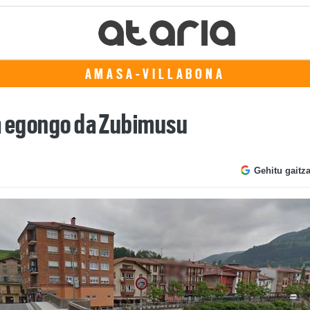
AMASA-VILLABONA
ta egongo da Zubimusu
Gehitu gaitz