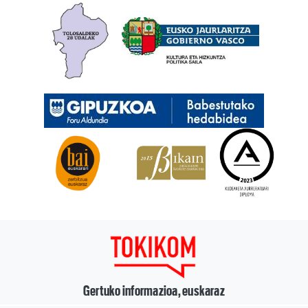
Gertuko informazioa, euskaraz