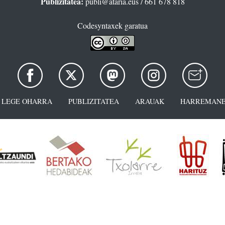
Publizitatea:
publi@ataria.eus
/ 661 678 818
Codesyntaxek garatua
LEGE OHARRA
PUBLIZITATEA
ARAUAK
HARREMANE