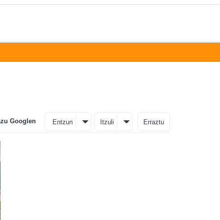
azu Googlen
Entzun
Itzuli
Erraztu