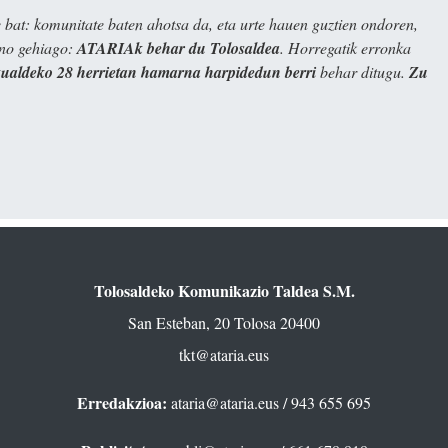
bat: komunitate baten ahotsa da, eta urte hauen guztien ondoren,
ino gehiago:
ATARIAk behar du Tolosaldea
. Horregatik erronka
kualdeko 28 herrietan hamarna harpidedun berri
behar ditugu.
Zu
Tolosaldeko Komunikazio Taldea S.M.
San Esteban, 20 Tolosa 20400
tkt@ataria.eus
Erredakzioa:
ataria@ataria.eus
/ 943 655 695