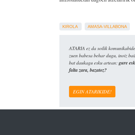
KIROLA
AMASA-VILLABONA
ATARIA ez da soilik komunikabide 
zuen babesa behar dugu, inoiz ba
bat daukagu esku artean:
gure es
falta zara, bazatoz?
EGIN ATARIKIDE!