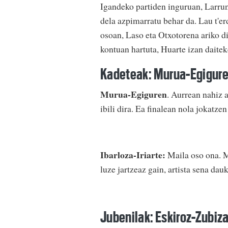
Igandeko partiden inguruan, Larrun
dela azpimarratu behar da. Lau t'er
osoan, Laso eta Otxotorena ariko di
kontuan hartuta, Huarte izan daiteke
Kadeteak: Murua-Egiguren
Murua-Egiguren
. Aurrean nahiz a
ibili dira. Ea finalean nola jokatzen
Ibarloza-Iriarte:
Maila oso ona. Ma
luze jartzeaz gain, artista sena dauk
Jubenilak: Eskiroz-Zubiz