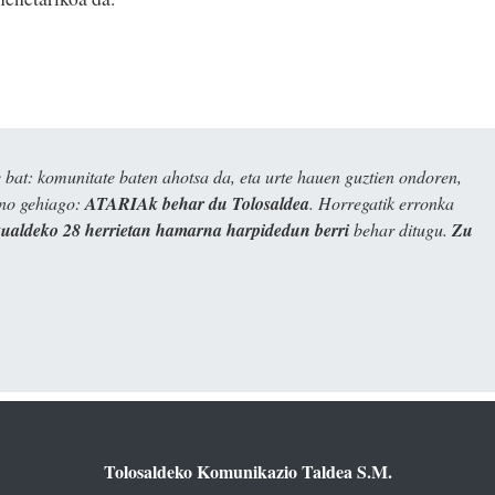
bat: komunitate baten ahotsa da, eta urte hauen guztien ondoren,
ino gehiago:
ATARIAk behar du Tolosaldea
. Horregatik erronka
kualdeko 28 herrietan hamarna harpidedun berri
behar ditugu.
Zu
Tolosaldeko Komunikazio Taldea S.M.