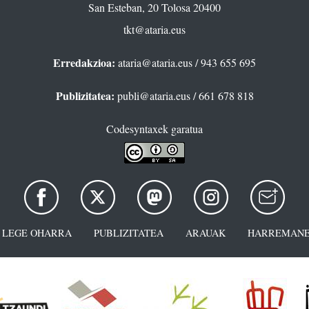
San Esteban, 20 Tolosa 20400
tkt@ataria.eus
Erredakzioa:
ataria@ataria.eus
/ 943 655 695
Publizitatea:
publi@ataria.eus
/ 661 678 818
Codesyntaxek garatua
LEGE OHARRA
PUBLIZITATEA
ARAUAK
HARREMANE