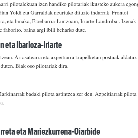
arri pilotalekuan izen handiko pilotariak ikusteko aukera egon
dian Yoldi eta Garraldak neurtuko dituzte indarrak. Frontoi
ra, eta binaka, Etxebarria-Lintzoain, Iriarte-Landiribar. Izenak
 faborito, baina argi ibili beharko dute.
 eta Ibarloza-Iriarte
tzean. Arrasatearra eta azpeitiarra txapelketan postuak aldatuz
 duten. Biak oso pilotariak dira.
rkinarrak badaki pilota astintzea zer den. Azpeitiarrak pilota
a.
arreta eta Mariezkurrena-Oiarbide