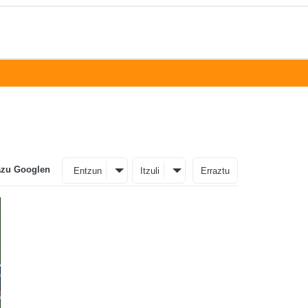
azu Googlen
Entzun
Itzuli
Erraztu