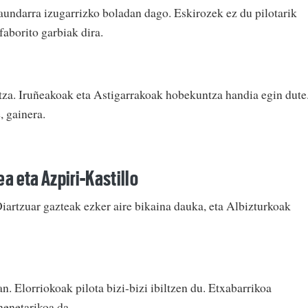
taundarra izugarrizko boladan dago. Eskirozek ez du pilotarik
faborito garbiak dira.
za. Iruñeakoak eta Astigarrakoak hobekuntza handia egin dute
, gainera.
a eta Azpiri-Kastillo
Oiartzuar gazteak ezker aire bikaina dauka, eta Albizturkoak
. Elorriokoak pilota bizi-bizi ibiltzen du. Etxabarrikoa
nenetarikoa da.