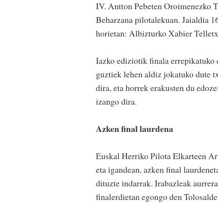
IV. Antton Pebeten Oroimenezko Tx
Beharzana pilotalekuan. Jaialdia 1
horietan: Albizturko Xabier Telletx
Iazko ediziotik finala errepikatuko 
guztiek lehen aldiz jokatuko dute t
dira, eta horrek erakusten du edoz
izango dira.
Azken final laurdena
Euskal Herriko Pilota Elkarteen Ar
eta igandean, azken final laurdene
dituzte indarrak. Irabazleak aurrer
finalerdietan egongo den Tolosalde