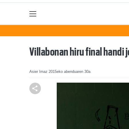
Villabonan hiru final handi
Asier Imaz
2015eko abenduaren 30a