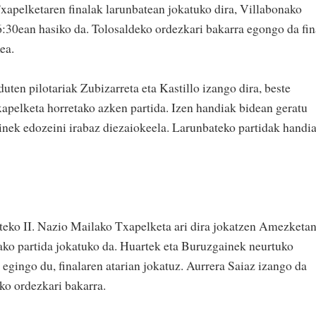
apelketaren finalak larunbatean jokatuko dira, Villabonako
6:30ean hasiko da. Tolosaldeko ordezkari bakarra egongo da fin
ea.
duten pilotariak Zubizarreta eta Kastillo izango dira, beste
xapelketa horretako azken partida. Izen handiak bidean geratu
einek edozeini irabaz diezaiokeela. Larunbateko partidak handi
teko II. Nazio Mailako Txapelketa ari dira jokatzen Amezketan
tako partida jokatuko da. Huartek eta Buruzgainek neurtuko
a egingo du, finalaren atarian jokatuz. Aurrera Saiaz izango da
ko ordezkari bakarra.