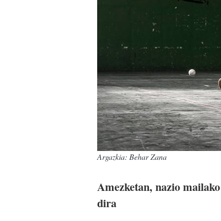
Argazkia: Behar Zana
Amezketan, nazio mailako 
dira