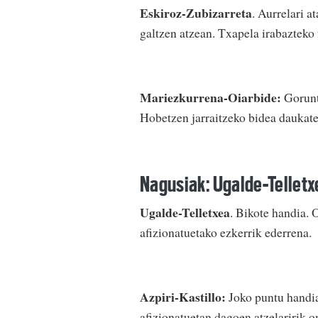
Eskiroz-Zubizarreta
. Aurrelari a
galtzen atzean. Txapela irabazteko 
Mariezkurrena-Oiarbide:
Gorunt
Hobetzen jarraitzeko bidea daukate
Nagusiak: Ugalde-Telletxe
Ugalde-Telletxea
. Bikote handia. 
afizionatuetako ezkerrik ederrena.
Azpiri-Kastillo:
Joko puntu handian
afizionatuetan dagoen atzelaririk o