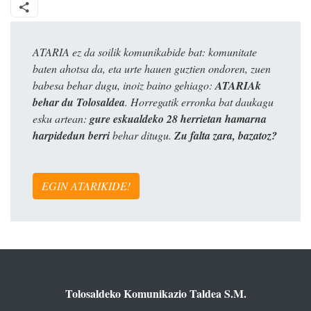
ATARIA ez da soilik komunikabide bat: komunitate
baten ahotsa da, eta urte hauen guztien ondoren, zuen
babesa behar dugu, inoiz baino gehiago:
ATARIAk
behar du Tolosaldea
. Horregatik erronka bat daukagu
esku artean:
gure eskualdeko 28 herrietan hamarna
harpidedun berri
behar ditugu.
Zu falta zara, bazatoz?
EGIN ATARIKIDE!
Tolosaldeko Komunikazio Taldea S.M.