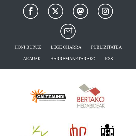
HONI BURUZ
LEGE OHARRA
PUBLIZITATEA
ARAUAK
HARREMANETARAKO
RSS