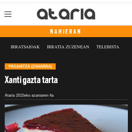
NAHIERAN
IRRATSAIOAK
IRRATIA ZUZENEAN
TELEBISTA
PASAHITZA (ZAHARRA)
Xanti gazta tarta
Ataria
2015eko azaroaren 4a