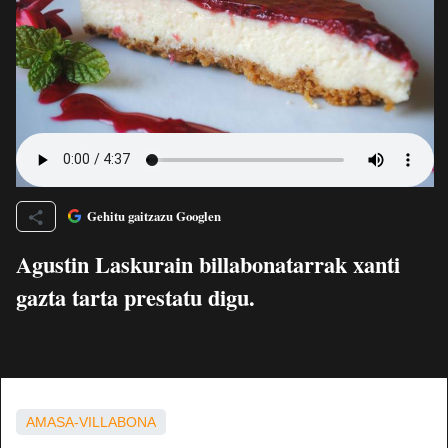
Gehitu gaitzazu Googlen
Agustin Laskurain billabonatarrak xanti
gazta tarta prestatu digu.
AMASA-VILLABONA