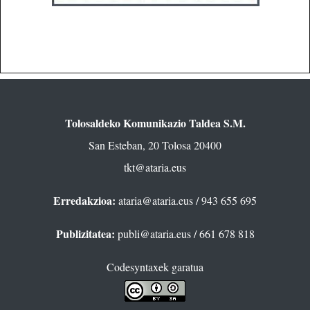
Tolosaldeko Komunikazio Taldea S.M.
San Esteban, 20 Tolosa 20400
tkt@ataria.eus
Erredakzioa:
ataria@ataria.eus
/ 943 655 695
Publizitatea:
publi@ataria.eus
/ 661 678 818
Codesyntaxek garatua