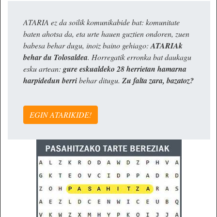
ATARIA ez da soilik komunikabide bat: komunitate
baten ahotsa da, eta urte hauen guztien ondoren, zuen
babesa behar dugu, inoiz baino gehiago:
ATARIAk
behar du Tolosaldea
. Horregatik erronka bat daukagu
esku artean:
gure eskualdeko 28 herrietan hamarna
harpidedun berri
behar ditugu.
Zu falta zara, bazatoz?
EGIN ATARIKIDE!