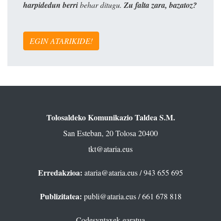
harpidedun berri
behar ditugu.
Zu falta zara, bazatoz?
EGIN ATARIKIDE!
Tolosaldeko Komunikazio Taldea S.M.
San Esteban, 20 Tolosa 20400
tkt@ataria.eus
Erredakzioa:
ataria@ataria.eus
/ 943 655 695
Publizitatea:
publi@ataria.eus
/ 661 678 818
Codesyntaxek garatua