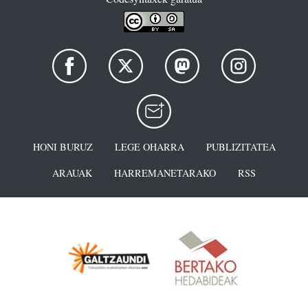
HONI BURUZ
LEGE OHARRA
PUBLIZITATEA
ARAUAK
HARREMANETARAKO
RSS