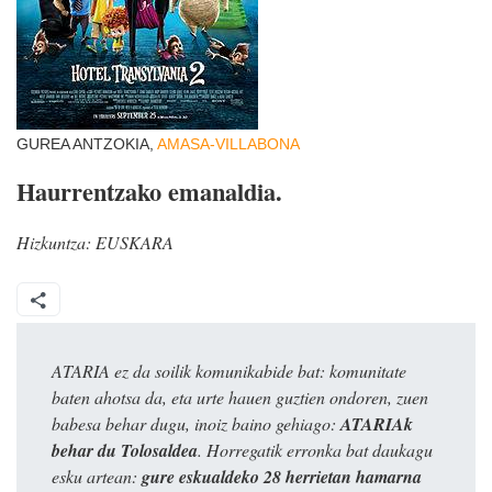
GUREA ANTZOKIA,
AMASA-VILLABONA
Haurrentzako emanaldia.
Hizkuntza:
EUSKARA
ATARIA ez da soilik komunikabide bat: komunitate
baten ahotsa da, eta urte hauen guztien ondoren, zuen
babesa behar dugu, inoiz baino gehiago:
ATARIAk
behar du Tolosaldea
. Horregatik erronka bat daukagu
esku artean:
gure eskualdeko 28 herrietan hamarna