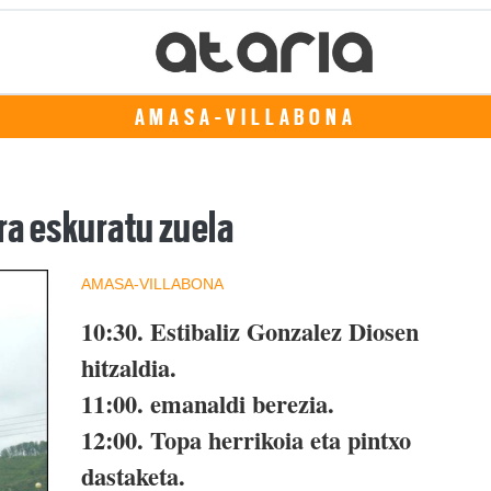
AMASA-VILLABONA
ra eskuratu zuela
AMASA-VILLABONA
10:30.
Estibaliz Gonzalez Diosen
hitzaldia.
11:00.
emanaldi berezia.
12:00.
Topa herrikoia eta pintxo
dastaketa.