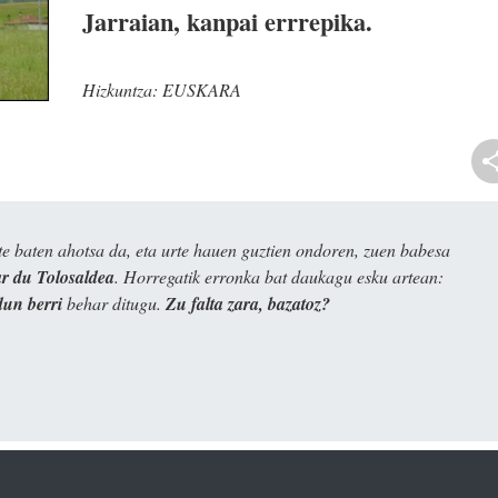
Jarraian,
kanpai errrepika.
Hizkuntza:
EUSKARA
e baten ahotsa da, eta urte hauen guztien ondoren, zuen babesa
 du Tolosaldea
. Horregatik erronka bat daukagu esku artean:
dun berri
behar ditugu.
Zu falta zara, bazatoz?