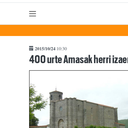
2015/10/24
10:30
400 urte Amasak herri izae