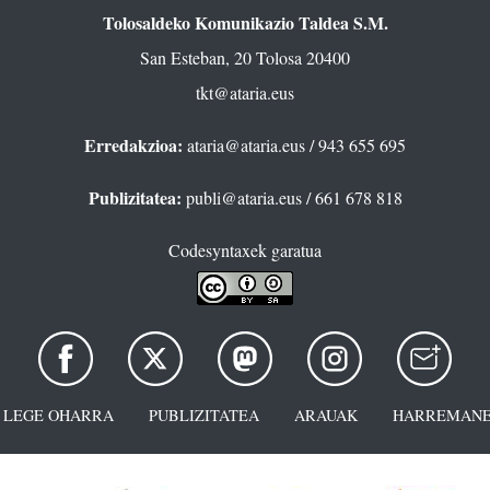
Tolosaldeko Komunikazio Taldea S.M.
San Esteban, 20 Tolosa 20400
tkt@ataria.eus
Erredakzioa:
ataria@ataria.eus
/ 943 655 695
Publizitatea:
publi@ataria.eus
/ 661 678 818
Codesyntaxek garatua
LEGE OHARRA
PUBLIZITATEA
ARAUAK
HARREMANE