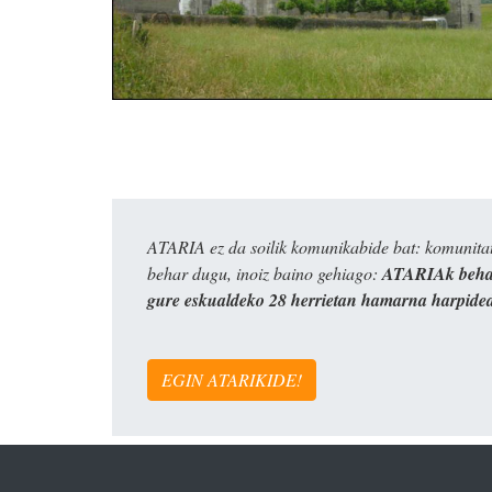
ATARIA ez da soilik komunikabide bat: komunitat
behar dugu, inoiz baino gehiago:
ATARIAk behar
gure eskualdeko 28 herrietan hamarna harpide
EGIN ATARIKIDE!