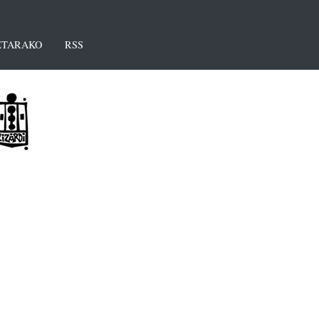
TARAKO
RSS