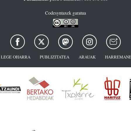
Codesyntaxek garatua
LEGE OHARRA
PUBLIZITATEA
ARAUAK
HARREMANE