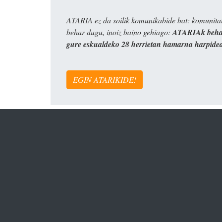
ATARIA ez da soilik komunikabide bat: komunitat
behar dugu, inoiz baino gehiago:
ATARIAk behar
gure eskualdeko 28 herrietan hamarna harpide
EGIN ATARIKIDE!