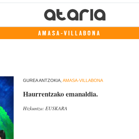
AMASA-VILLABONA
GUREA ANTZOKIA,
AMASA-VILLABONA
Haurrentzako emanaldia.
Hizkuntza:
EUSKARA