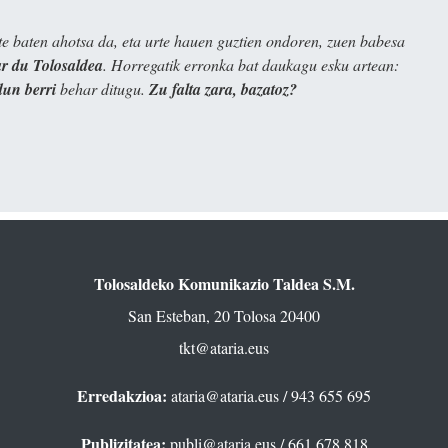
e baten ahotsa da, eta urte hauen guztien ondoren, zuen babesa
 du Tolosaldea
. Horregatik erronka bat daukagu esku artean:
dun berri
behar ditugu.
Zu falta zara, bazatoz?
Tolosaldeko Komunikazio Taldea S.M.
San Esteban, 20 Tolosa 20400
tkt@ataria.eus
Erredakzioa:
ataria@ataria.eus
/ 943 655 695
Publizitatea:
publi@ataria.eus
/ 661 678 818