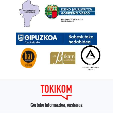
Gertuko informazioa, euskaraz