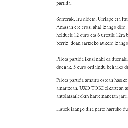
partida.
Sarrerak, Iru aldeta, Urrizpe eta It
Amasan ere erosi ahal izango dira. P
helduek 12 euro eta 6 urtetik 12ra 
berriz, doan sartzeko aukera izango
Pilota partida ikusi nahi ez duenak
duenak, 5 euro ordaindu beharko du
Pilota partida amaitu ostean hasiko
amaitzean, UXO TOKI elkartean afar
antolatzaileekin harremanetan jarri
Hauek izango dira parte hartuko du