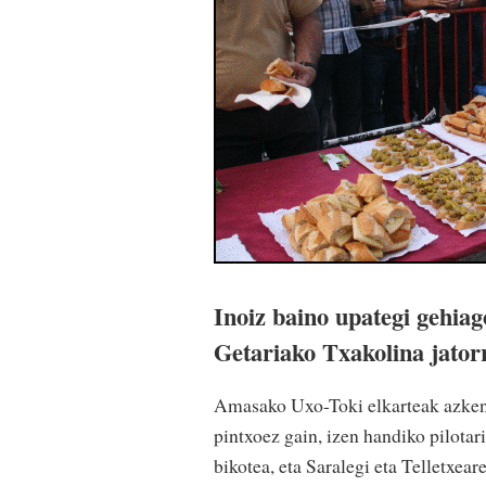
Inoiz baino upategi gehiag
Getariako Txakolina jator
Amasako Uxo-Toki elkarteak azken 
pintxoez gain, izen handiko pilotari
bikotea, eta Saralegi eta Telletxea