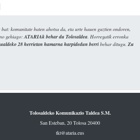
bat: komunitate baten ahotsa da, eta urte hauen guztien ondoren,
ino gehiago:
ATARIAk behar du Tolosaldea
. Horregatik erronka
kualdeko 28 herrietan hamarna harpidedun berri
behar ditugu.
Zu
Tolosaldeko Komunikazio Taldea S.M.
San Esteban, 20 Tolosa 20400
tkt@ataria.eus