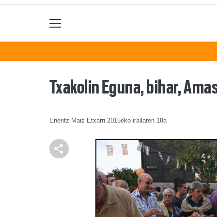
Txakolin Eguna, bihar, Ama
Eneritz Maiz Etxarri
2015eko irailaren 18a