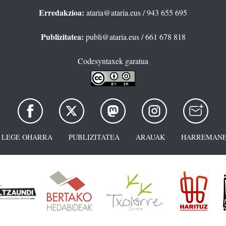
Erredakzioa:
ataria@ataria.eus
/ 943 655 695
Publizitatea:
publi@ataria.eus
/ 661 678 818
Codesyntaxek garatua
LEGE OHARRA
PUBLIZITATEA
ARAUAK
HARREMANE