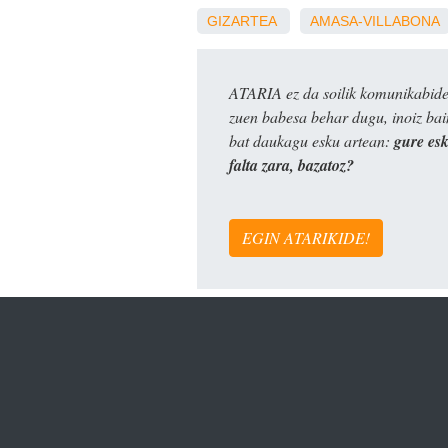
GIZARTEA
AMASA-VILLABONA
ATARIA ez da soilik komunikabide 
zuen babesa behar dugu, inoiz ba
bat daukagu esku artean:
gure es
falta zara, bazatoz?
EGIN ATARIKIDE!