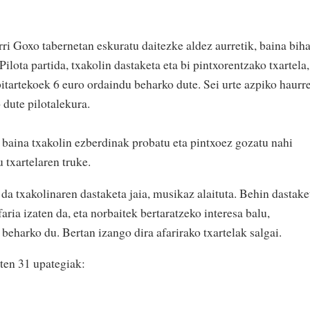
urri Goxo tabernetan eskuratu daitezke aldez aurretik, baina bih
ilota partida, txakolin dastaketa eta bi pintxorentzako txartela,
bitartekoek 6 euro ordaindu beharko dute. Sei urte azpiko haurr
 dute pilotalekura.
, baina txakolin ezberdinak probatu eta pintxoez gozatu nahi
 txartelaren truke.
 da txakolinaren dastaketa jaia, musikaz alaituta. Behin dastake
ia izaten da, eta norbaitek bertaratzeko interesa balu,
 beharko du. Bertan izango dira afarirako txartelak salgai.
ten 31 upategiak: