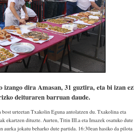
o izango dira Amasan, 31 guztira, eta bi izan ez
rizko deituraren barruan daude.
bost urteetan Txakolin Eguna antolatzen du. Txakolina eta
ak ekartzen dituzte. Aurten, Titin III.a eta Imazek osatuko dute
ren aurka jokatu beharko dute partida. 16:30ean hasiko da pilota