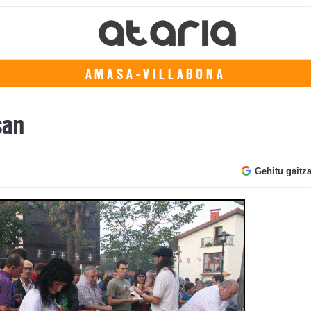
AMASA-VILLABONA
san
Gehitu gaitz