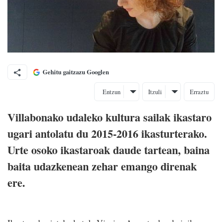
Gehitu gaitzazu Googlen
Entzun
Itzuli
Erraztu
Villabonako udaleko kultura sailak ikastaro
ugari antolatu du 2015-2016 ikasturterako.
Urte osoko ikastaroak daude tartean, baina
baita udazkenean zehar emango direnak
ere.