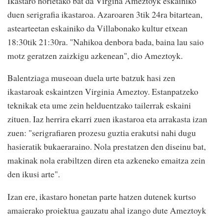
Ikastaro horietako bat da Virgina Ameztoyk eskainiko
duen serigrafia ikastaroa. Azaroaren 3tik 24ra bitartean,
astearteetan eskainiko da Villabonako kultur etxean
18:30tik 21:30ra. "Nahikoa denbora bada, baina lau saio
motz geratzen zaizkigu azkenean", dio Ameztoyk.
Balentziaga museoan duela urte batzuk hasi zen
ikastaroak eskaintzen Virginia Ameztoy. Estanpatzeko
teknikak eta ume zein helduentzako tailerrak eskaini
zituen. Iaz herrira ekarri zuen ikastaroa eta arrakasta izan
zuen: "serigrafiaren prozesu guztia erakutsi nahi dugu
hasieratik bukaeraraino. Nola prestatzen den diseinu bat,
makinak nola erabiltzen diren eta azkeneko emaitza zein
den ikusi arte".
Izan ere, ikastaro honetan parte hatzen dutenek kurtso
amaierako proiektua gauzatu ahal izango dute Ameztoyk