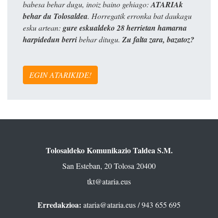
babesa behar dugu, inoiz baino gehiago:
ATARIAk
behar du Tolosaldea
. Horregatik erronka bat daukagu
esku artean:
gure eskualdeko 28 herrietan hamarna
harpidedun berri
behar ditugu.
Zu falta zara, bazatoz?
EGIN ATARIKIDE!
Tolosaldeko Komunikazio Taldea S.M.
San Esteban, 20 Tolosa 20400
tkt@ataria.eus
Erredakzioa:
ataria@ataria.eus
/ 943 655 695