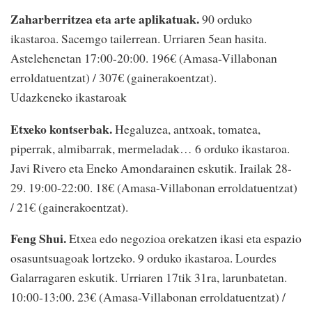
Zaharberritzea eta arte aplikatuak.
90 orduko
ikastaroa. Sacemgo tailerrean. Urriaren 5ean hasita.
Astelehenetan 17:00-20:00. 196€ (Amasa-Villabonan
erroldatuentzat) / 307€ (gainerakoentzat).
Udazkeneko ikastaroak
Etxeko kontserbak.
Hegaluzea, antxoak, tomatea,
piperrak, almibarrak, mermeladak… 6 orduko ikastaroa.
Javi Rivero eta Eneko Amondarainen eskutik. Irailak 28-
29. 19:00-22:00. 18€ (Amasa-Villabonan erroldatuentzat)
/ 21€ (gainerakoentzat).
Feng Shui.
Etxea edo negozioa orekatzen ikasi eta espazio
osasuntsuagoak lortzeko. 9 orduko ikastaroa. Lourdes
Galarragaren eskutik. Urriaren 17tik 31ra, larunbatetan.
10:00-13:00. 23€ (Amasa-Villabonan erroldatuentzat) /