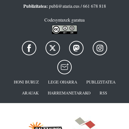
Publizitatea:
publi@ataria.eus
/ 661 678 818
Codesyntaxek garatua
HONI BURUZ
LEGE OHARRA
PUBLIZITATEA
ARAUAK
HARREMANETARAKO
RSS