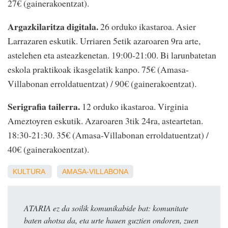
27€ (gainerakoentzat).
Argazkilaritza digitala.
26 orduko ikastaroa. Asier
Larrazaren eskutik. Urriaren 5etik azaroaren 9ra arte,
astelehen eta asteazkenetan. 19:00-21:00. Bi larunbatetan
eskola praktikoak ikasgelatik kanpo. 75€ (Amasa-
Villabonan erroldatuentzat) / 90€ (gainerakoentzat).
Serigrafia tailerra.
12 orduko ikastaroa. Virginia
Ameztoyren eskutik. Azaroaren 3tik 24ra, asteartetan.
18:30-21:30. 35€ (Amasa-Villabonan erroldatuentzat) /
40€ (gainerakoentzat).
KULTURA
AMASA-VILLABONA
ATARIA ez da soilik komunikabide bat: komunitate
baten ahotsa da, eta urte hauen guztien ondoren, zuen