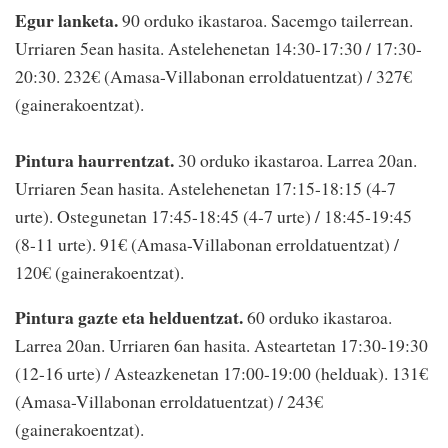
Egur lanketa.
90 orduko ikastaroa. Sacemgo tailerrean.
Urriaren 5ean hasita. Astelehenetan 14:30-17:30 / 17:30-
20:30. 232€ (Amasa-Villabonan erroldatuentzat) / 327€
(gainerakoentzat).
Pintura haurrentzat.
30 orduko ikastaroa. Larrea 20an.
Urriaren 5ean hasita. Astelehenetan 17:15-18:15 (4-7
urte). Ostegunetan 17:45-18:45 (4-7 urte) / 18:45-19:45
(8-11 urte). 91€ (Amasa-Villabonan erroldatuentzat) /
120€ (gainerakoentzat).
Pintura gazte eta helduentzat.
60 orduko ikastaroa.
Larrea 20an. Urriaren 6an hasita. Asteartetan 17:30-19:30
(12-16 urte) / Asteazkenetan 17:00-19:00 (helduak). 131€
(Amasa-Villabonan erroldatuentzat) / 243€
(gainerakoentzat).