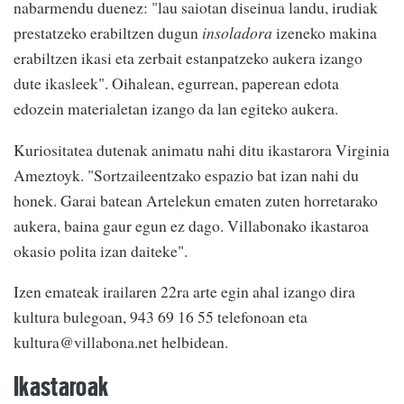
nabarmendu duenez: "lau saiotan diseinua landu, irudiak
prestatzeko erabiltzen dugun
insoladora
izeneko makina
erabiltzen ikasi eta zerbait estanpatzeko aukera izango
dute ikasleek". Oihalean, egurrean, paperean edota
edozein materialetan izango da lan egiteko aukera.
Kuriositatea dutenak animatu nahi ditu ikastarora Virginia
Ameztoyk. "Sortzaileentzako espazio bat izan nahi du
honek. Garai batean Artelekun ematen zuten horretarako
aukera, baina gaur egun ez dago. Villabonako ikastaroa
okasio polita izan daiteke".
Izen emateak irailaren 22ra arte egin ahal izango dira
kultura bulegoan, 943 69 16 55 telefonoan eta
kultura@villabona.net helbidean.
Ikastaroak