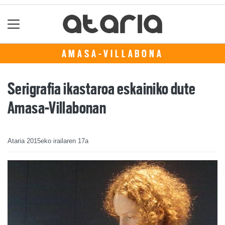
AMASA-VILLABONA
Serigrafia ikastaroa eskainiko dute
Amasa-Villabonan
Ataria
2015eko irailaren 17a