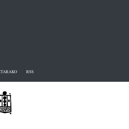
TARAKO
RSS