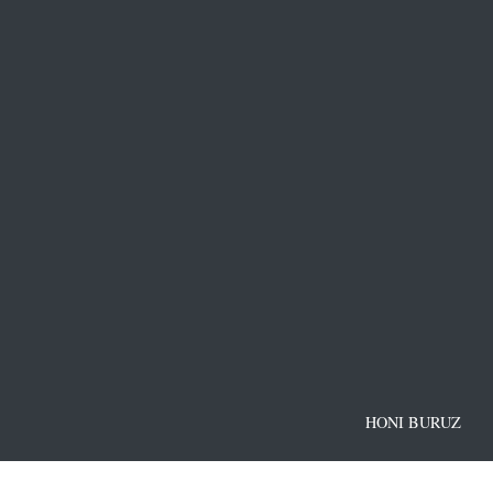
HONI BURUZ