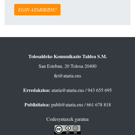
EGIN ATARIKIDE!
Tolosaldeko Komunikazio Taldea S.M.
San Esteban, 20 Tolosa 20400
tkt@ataria.eus
Erredakzioa:
ataria@ataria.eus
/ 943 655 695
Publizitatea:
publi@ataria.eus
/ 661 678 818
Codesyntaxek garatua