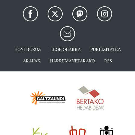
HONI BURUZ
LEGE OHARRA
PUBLIZITATEA
ARAUAK
HARREMANETARAKO
RSS