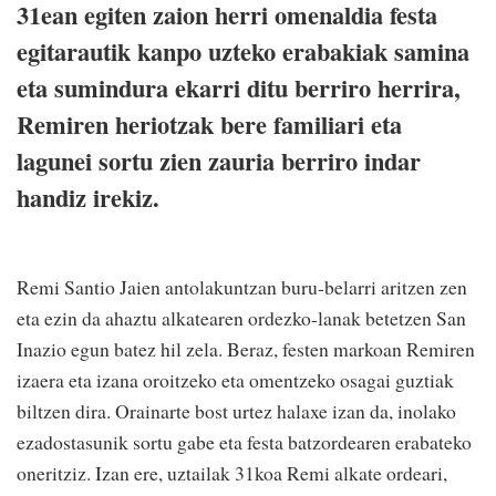
31ean egiten zaion herri omenaldia festa
egitarautik kanpo uzteko erabakiak samina
eta sumindura ekarri ditu berriro herrira,
Remiren heriotzak bere familiari eta
lagunei sortu zien zauria berriro indar
handiz irekiz.
Remi Santio Jaien antolakuntzan buru-belarri aritzen zen
eta ezin da ahaztu alkatearen ordezko-lanak betetzen San
Inazio egun batez hil zela. Beraz, festen markoan Remiren
izaera eta izana oroitzeko eta omentzeko osagai guztiak
biltzen dira. Orainarte bost urtez halaxe izan da, inolako
ezadostasunik sortu gabe eta festa batzordearen erabateko
oneritziz. Izan ere, uztailak 31koa Remi alkate ordeari,