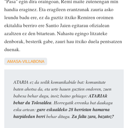
"Pasa" egin dira oraingoan, Remi maite zutenengan min
handia eraginez. Eta eragileen erantzunak zauria asko
leundu badu ere, ez da guztiz itxiko Remiren oroimen
ekitaldia berriro ere Santio Jaien egitarau ofizialean
azaltzen ez den bitartean. Nahastu egingo litzateke
denborak, besterik gabe, zauri hau itxiko duela pentsatzen
duenak.
AMASA-VILLABONA
ATARIA ez da soilik komunikabide bat: komunitate
baten ahotsa da, eta urte hauen guztien ondoren, zuen
babesa behar dugu, inoiz baino gehiago:
ATARIAk
behar du Tolosaldea
. Horregatik erronka bat daukagu
esku artean:
gure eskualdeko 28 herrietan hamarna
harpidedun berri
behar ditugu.
Zu falta zara, bazatoz?