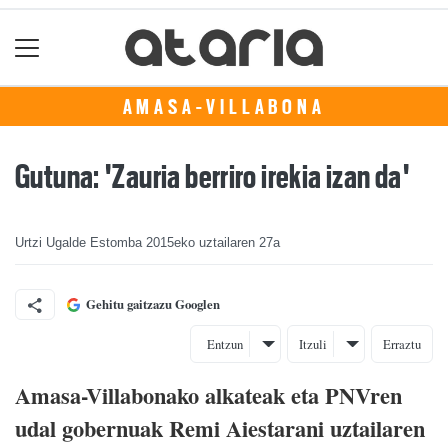
AMASA-VILLABONA
Gutuna: 'Zauria berriro irekia izan da'
Urtzi Ugalde Estomba
2015eko uztailaren 27a
Gehitu gaitzazu Googlen
Entzun
Itzuli
Erraztu
Amasa-Villabonako alkateak eta PNVren
udal gobernuak Remi Aiestarani uztailaren