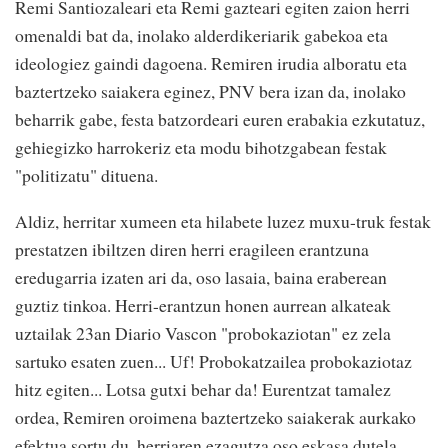
Remi Santiozaleari eta Remi gazteari egiten zaion herri
omenaldi bat da, inolako alderdikeriarik gabekoa eta
ideologiez gaindi dagoena. Remiren irudia alboratu eta
baztertzeko saiakera eginez, PNV bera izan da, inolako
beharrik gabe, festa batzordeari euren erabakia ezkutatuz,
gehiegizko harrokeriz eta modu bihotzgabean festak
"politizatu" dituena.
Aldiz, herritar xumeen eta hilabete luzez muxu-truk festak
prestatzen ibiltzen diren herri eragileen erantzuna
eredugarria izaten ari da, oso lasaia, baina eraberean
guztiz tinkoa. Herri-erantzun honen aurrean alkateak
uztailak 23an Diario Vascon "probokaziotan" ez zela
sartuko esaten zuen... Uf! Probokatzailea probokaziotaz
hitz egiten... Lotsa gutxi behar da! Eurentzat tamalez
ordea, Remiren oroimena baztertzeko saiakerak aurkako
efektua sortu du, herriaren ezagutza oso eskasa dutela