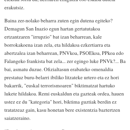
erakutsiz.
Baina zer-nolako beharra zuten egin dutena egiteko?
Demagun San Inazio egun hartan gertatutakoa
ertzantzaren "irrupzio" bat izan beharrean, kale
borrokakoena izan zela, eta hildakoa ezkertiarra eta
abertzalea izan beharrean, PNVkoa, PSOEkoa, PPkoa edo
Falangeko frankista bat zela... zer egingo luke PNVk?... Ba
bai, asmatu duzue. Ofizialtasun erabateko omenaldia
prestatuz buru-belarri ibiliko litzateke urtero eta ez hori
bakarrik, "euskal terrorismoaren" biktimatzat hartuko
lukete hildakoa. Remi euskaldun eta gazteak ordea, hauen
ustez ez du "kategoria" hori, biktima guztiak berdin ez
tratatzeaz gain, kasu honetan bere existentzia baztertzen
saiatzeraino.